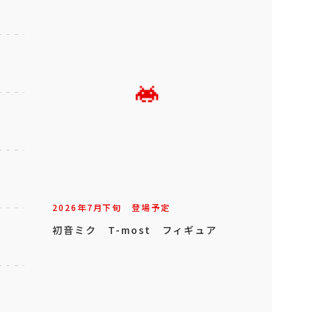
2026年
7
月
下旬
登場予定
初音ミク T-most フィギュア