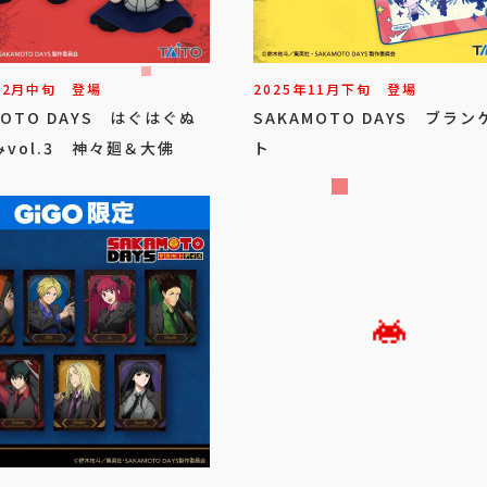
12
月
中旬
登場
2025年
11
月
下旬
登場
MOTO DAYS はぐはぐぬ
SAKAMOTO DAYS ブラン
vol.3 神々廻＆大佛
ト