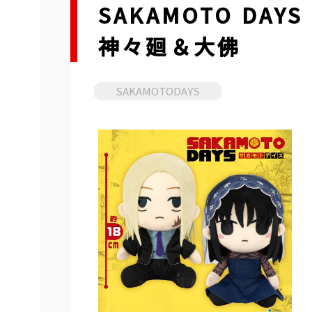
SAKAMOTO D
神々廻＆大佛
SAKAMOTODAYS