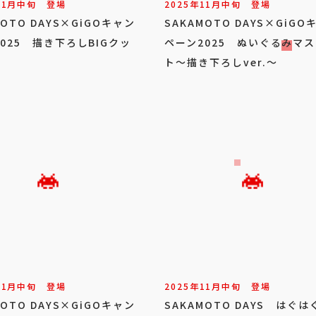
11
月
中旬
登場
2025年
11
月
中旬
登場
MOTO DAYS×GiGOキャン
SAKAMOTO DAYS×GiGO
025 描き下ろしBIGクッ
ペーン2025 ぬいぐるみマ
ト～描き下ろしver.～
11
月
中旬
登場
2025年
11
月
中旬
登場
MOTO DAYS×GiGOキャン
SAKAMOTO DAYS はぐは