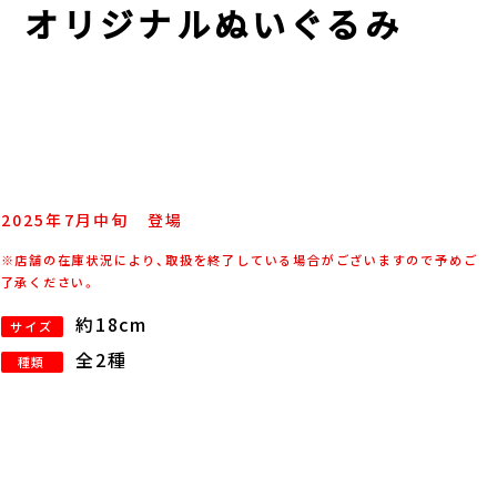
AYS オリジナルぬいぐるみ
2025年
7
月
中旬
登場
※店舗の在庫状況により、取扱を終了している場合がございますので予めご
了承ください。
約18cm
サイズ
全2種
種類