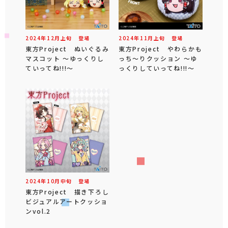
2024年
12
月
上旬
登場
2024年
11
月
上旬
登場
東方Project ぬいぐるみ
東方Project やわらかも
マスコット ～ゆっくりし
っち～りクッション ～ゆ
ていってね!!!～
っくりしていってね!!!～
2024年
10
月
中旬
登場
東方Project 描き下ろし
ビジュアルアートクッショ
ンvol.2