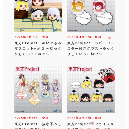
2025年
6
月
上旬
登場
2025年
4
月
下旬
登場
東方Project ぬいぐるみ
東方Project ラバーコー
マスコットvol.2 ～ゆっく
スター付きグラス～ゆっく
りしていってね!!!～
りしていってね!!!～
2025年
4
月
中旬
登場
2025年
3
月
上旬
登場
東方Project 描き下ろし
東方Project フェイス＆