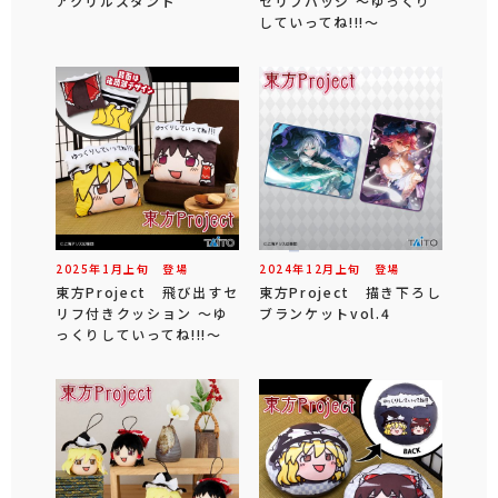
アクリルスタンド
セリフバッジ ～ゆっくり
していってね!!!～
2025年
1
月
上旬
登場
2024年
12
月
上旬
登場
東方Project 飛び出すセ
東方Project 描き下ろし
リフ付きクッション ～ゆ
ブランケットvol.4
っくりしていってね!!!～