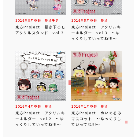
2026年
8
月
中旬
登場予定
2026年
5
月
中旬
登場
東方Project 描き下ろし
東方Project アクリルキ
アクリルスタンド vol.2
ーホルダー vol.3 ～ゆ
っくりしていってね!!!～
2026年
4
月
中旬
登場
2026年
1
月
中旬
登場
東方Project アクリルキ
東方Project ぬいぐるみ
ーホルダー vol.2 ～ゆ
マスコット ～ゆっくりし
っくりしていってね!!!～
ていってね!!!～