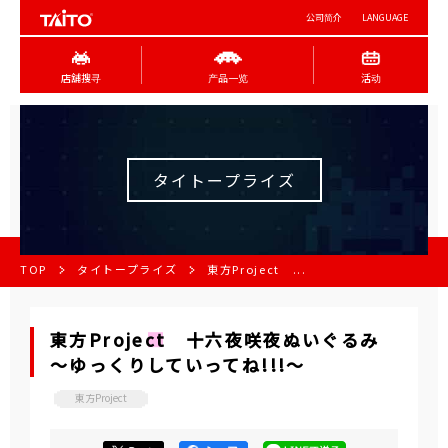
公司简介
LANGUAGE
店舖搜寻
产品一览
活动
タイトープライズ
TOP
タイトープライズ
東方Project ...
東方Project 十六夜咲夜ぬいぐるみ
～ゆっくりしていってね!!!～
東方Project