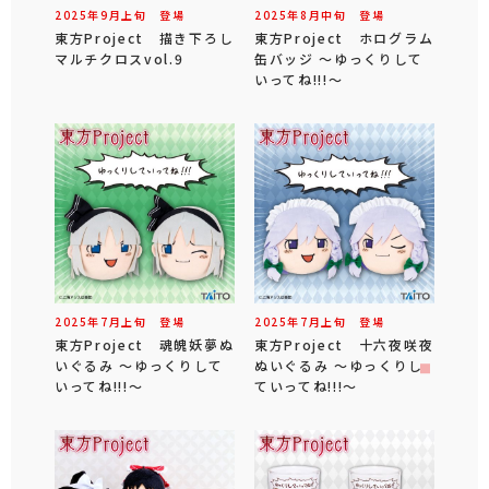
2025年
9
月
上旬
登場
2025年
8
月
中旬
登場
東方Project 描き下ろし
東方Project ホログラム
マルチクロスvol.9
缶バッジ ～ゆっくりして
いってね!!!～
2025年
7
月
上旬
登場
2025年
7
月
上旬
登場
東方Project 魂魄妖夢ぬ
東方Project 十六夜咲夜
いぐるみ ～ゆっくりして
ぬいぐるみ ～ゆっくりし
いってね!!!～
ていってね!!!～