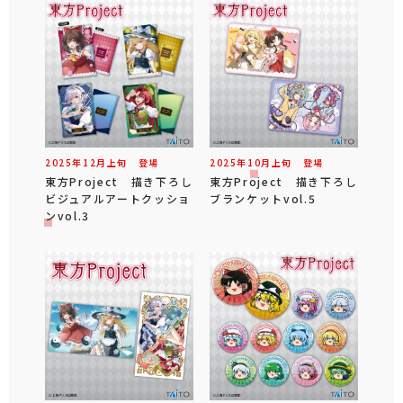
2025年
12
月
上旬
登場
2025年
10
月
上旬
登場
東方Project 描き下ろし
東方Project 描き下ろし
ビジュアルアートクッショ
ブランケットvol.5
ンvol.3