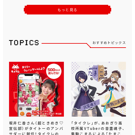
もっと見る
おすすめトピックス
坂井仁香さん（超ときめき♡
「タイクレ」が、あおぎり高
宣伝部）がタイトーのアンバ
校所属VTuberの音霊魂子、
サダーに就任！タイクレの
栗駒こまるによる「たまこ