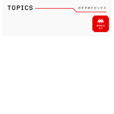
おすすめトピックス
坂井仁香さん（超ときめき♡
「タイクレ」が、あおぎり高
宣伝部）がタイトーのアンバ
校所属VTuberの音霊魂子、
サダーに就任！タイクレの
栗駒こまるによる「たまこ
WEB CMが8月1日よ...
ま」初のプライズを7...
プライズ・グッズ
2026.07.31
プライズ・グッズ
2026.07.09