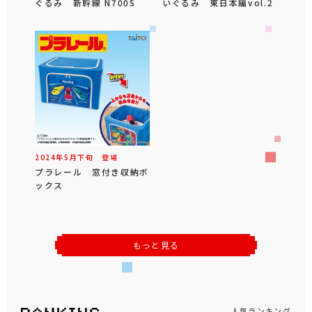
ぐるみ 新幹線 N700S
いぐるみ 東日本編vol.2
2024年
5
月
下旬
登場
プラレール 窓付き収納ボ
ックス
もっと見る
人気ランキング