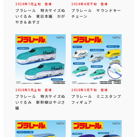
2026年
7
月
上旬
登場
2026年
6
月
下旬
登場
プラレール 特大サイズぬ
プラレール サウンドキー
いぐるみ 東日本編 かが
チェーン
やき＆あずさ
2026年
5
月
上旬
登場
2026年
3
月
下旬
登場
プラレール 特大サイズぬ
プラレール ミニスタンプ
いぐるみ 新幹線はやぶさ
フィギュア
編