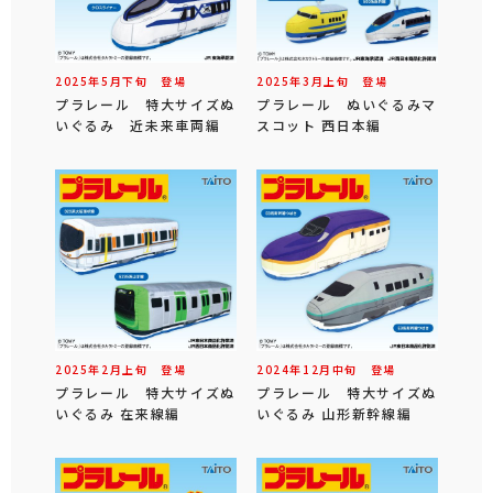
2025年
5
月
下旬
登場
2025年
3
月
上旬
登場
プラレール 特大サイズぬ
プラレール ぬいぐるみマ
いぐるみ 近未来車両編
スコット 西日本編
2025年
2
月
上旬
登場
2024年
12
月
中旬
登場
プラレール 特大サイズぬ
プラレール 特大サイズぬ
いぐるみ 在来線編
いぐるみ 山形新幹線編