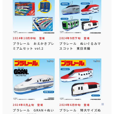
2024年
10
月
中旬
登場
2024年
9
月
下旬
登場
プラレール おえかきプレ
プラレール ぬいぐるみマ
ミアムセット vol.2
スコット 東日本編
2024年
8
月
上旬
登場
2024年
6
月
中旬
登場
プラレール GRAN＋ぬい
プラレール 特大サイズぬ