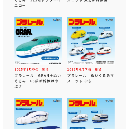
エロー
2025年
7
月
中旬
登場
2025年
6
月
下旬
登場
プラレール GRAN＋ぬい
プラレール ぬいぐるみマ
ぐるみ E5系新幹線はや
スコット ぷち
ぶさ