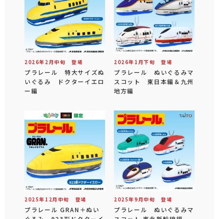
2026年
2
月
中旬
登場
2026年
1
月
下旬
登場
プラレール 特大サイズぬ
プラレール ぬいぐるみマ
いぐるみ ドクターイエロ
スコット 東日本編＆九州
ー編
地方編
2025年
12
月
中旬
登場
2025年
9
月
中旬
登場
プラレール GRAN＋ぬい
プラレール ぬいぐるみマ
ぐるみ 923形ドクターイ
スコット 東北新幹線編