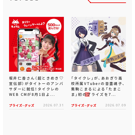
坂井仁香さん（超ときめき♡
「タイクレ」が、あおぎり高
宣伝部）がタイトーのアンバ
校所属VTuberの音霊魂子、
サダーに就任！タイクレの
栗駒こまるによる「たまこ
WEB CMが8月1日よ...
ま」初のプライズを7...
プライズ・グッズ
2026.07.31
プライズ・グッズ
2026.07.09