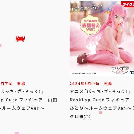
9
月
下旬
登場
2024年
9
月
中旬
登場
「ぼっち・ざ・ろっく！」
アニメ「ぼっち・ざ・ろっく！
top Cute フィギュア 山田
Desktop Cute フィギュア
ルームウェアVer.～
ひとり～ルームウェアVer.～
クレ限定）