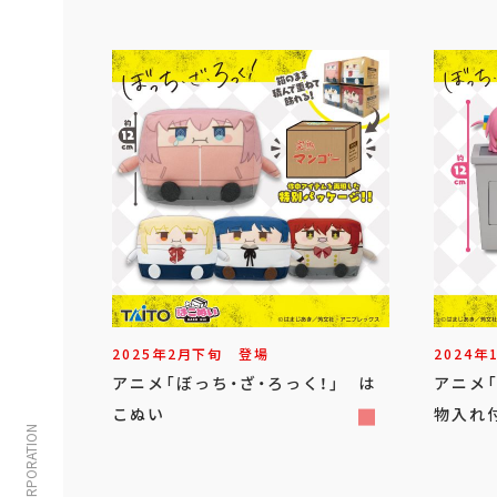
2025年
2
月
下旬
登場
2024年
アニメ「ぼっち・ざ・ろっく！」 は
アニメ「
こぬい
物入れ