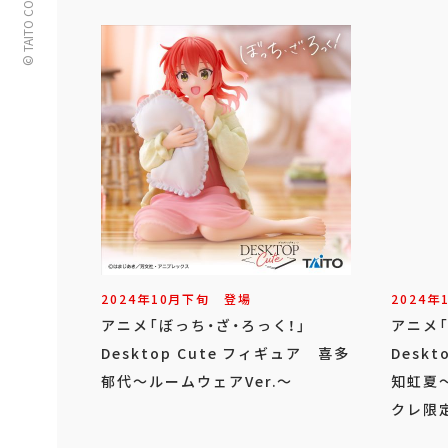
© TAITO CORPORATION
2024年
10
月
下旬
登場
2024年
アニメ「ぼっち・ざ・ろっく！」
アニメ
Desktop Cute フィギュア 喜多
Desk
郁代～ルームウェアVer.～
知虹夏～
クレ限