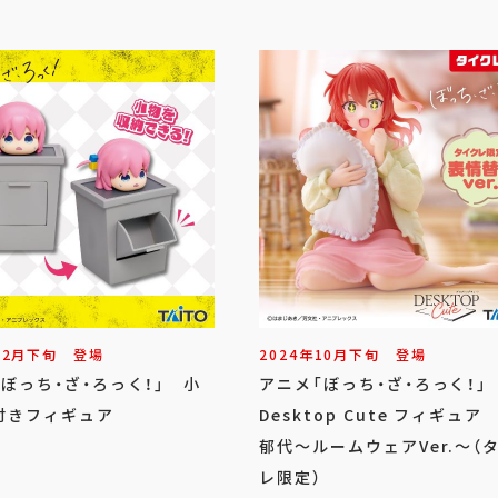
12
月
下旬
登場
2024年
10
月
下旬
登場
ぼっち・ざ・ろっく！」 小
アニメ「ぼっち・ざ・ろっく！
付きフィギュア
Desktop Cute フィギュア
郁代～ルームウェアVer.～（
レ限定）