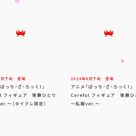
6
月
下旬
登場
2024年
6
月
下旬
登場
「ぼっち・ざ・ろっく！」
アニメ「ぼっち・ざ・ろっく！
ful フィギュア 後藤ひとり
Coreful フィギュア 後藤
er.～（タイクレ限定）
～私服ver.～