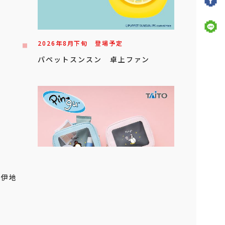
2026年
8
月
下旬
登場予定
パペットスンスン 卓上ファン
」
 伊地