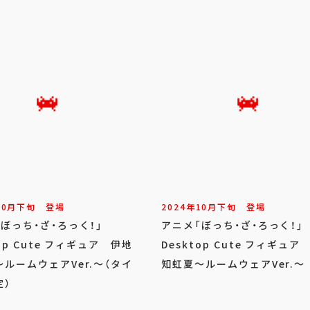
10
月
下旬
登場
2024年
10
月
下旬
登場
「ぼっち・ざ・ろっく！」
アニメ「ぼっち・ざ・ろっく！
top Cute フィギュア 伊地
Desktop Cute フィギュア
ルームウェアVer.～（タイ
知虹夏～ルームウェアVer.～
定）