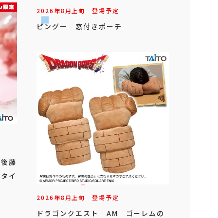
2026年
8
月
上旬
登場予定
ピングー 窓付きポーチ
」
 後藤
（タイ
2026年
8
月
上旬
登場予定
ドラゴンクエスト AM ゴーレムの