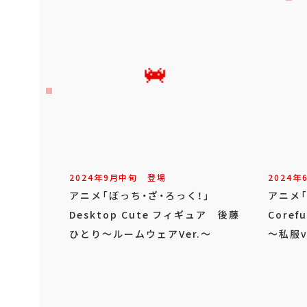
2024年
9
月
中旬
登場
2024年
アニメ「ぼっち・ざ・ろっく！」
アニメ
Desktop Cute フィギュア 後藤
Core
ひとり～ルームウェアVer.～
～私服v