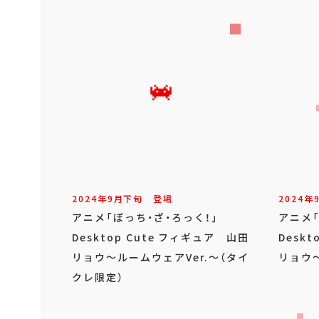
2024年
9
月
下旬
登場
2024年
アニメ「ぼっち・ざ・ろっく！」
アニメ
Desktop Cute フィギュア 山田
Desk
リョウ～ルームウェアVer.～（タイ
リョウ～
クレ限定）