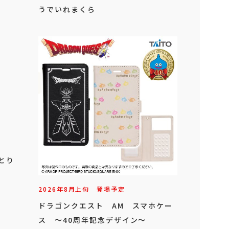
うでいれまくら
」
ひとり
2026年
8
月
上旬
登場予定
ドラゴンクエスト AM スマホケー
ス ～40周年記念デザイン～