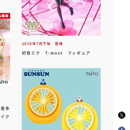
2026年
7
月
下旬
登場
初音ミク T-most フィギュア
」
 喜多
タイク