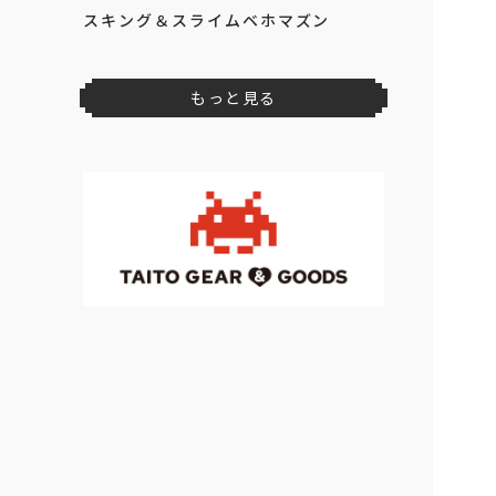
2026年
8
月
上旬
登場予定
ドラゴンクエスト AM すこしおお
きなぬいぐるみ キングスライム＆ベ
スキング＆スライムベホマズン
もっと見る