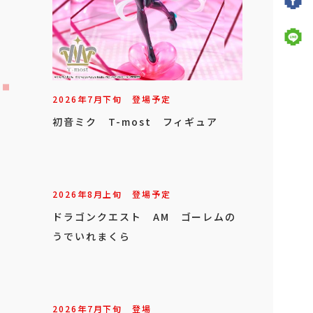
2026年
7
月
下旬
登場予定
初音ミク T-most フィギュア
2026年
8
月
上旬
登場予定
ドラゴンクエスト AM ゴーレムの
うでいれまくら
2026年
7
月
下旬
登場