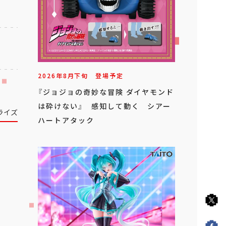
2026年
8
月
下旬
登場予定
『ジョジョの奇妙な冒険 ダイヤモンド
は砕けない』 感知して動く シアー
ライズ
ハートアタック