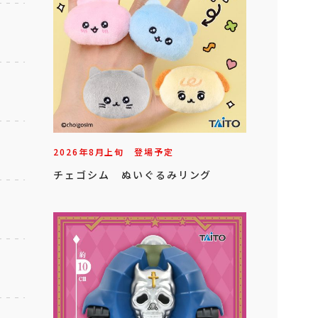
2026年
8
月
上旬
登場予定
チェゴシム ぬいぐるみリング