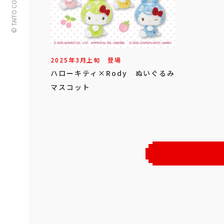
© TAITO CORPORATION
2025年
3
月
上旬
登場
ハローキティ×Rody ぬいぐるみ
マスコット