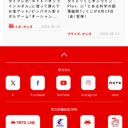
タイクレの「タイトーオンラ
タイトーくじオンライン -
インメダル」に潜って弾んで
Plus- に「とある科学の超
お宝ゲット！ピンパネル型メ
電磁砲T」くじが6月19日
ダルゲーム「オーシャン...
（金）登場！
プライズ・グッズ
2026.06.25
プライズ・グッズ
2026.06.12
官方SNS
X
Facebook
YouTube
Instagram
note
官方直播频道/存档