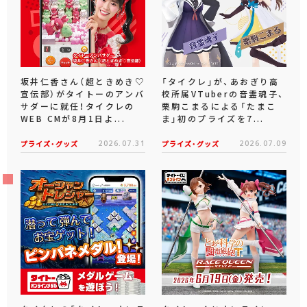
坂井仁香さん（超ときめき♡
「タイクレ」が、あおぎり高
宣伝部）がタイトーのアンバ
校所属VTuberの音霊魂子、
サダーに就任！タイクレの
栗駒こまるによる「たまこ
WEB CMが8月1日よ...
ま」初のプライズを7...
プライズ・グッズ
2026.07.31
プライズ・グッズ
2026.07.09