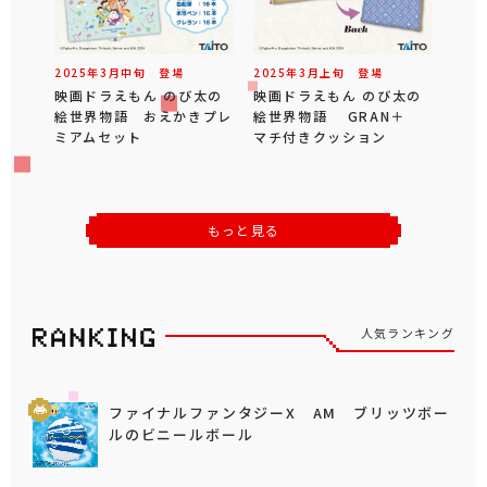
2025年
3
月
中旬
登場
2025年
3
月
上旬
登場
映画ドラえもん のび太の
映画ドラえもん のび太の
絵世界物語 おえかきプレ
絵世界物語 GRAN＋
ミアムセット
マチ付きクッション
もっと見る
人気ランキング
ファイナルファンタジーX AM ブリッツボー
ルのビニールボール