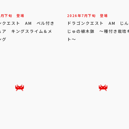
7
月
下旬
登場
2026年
7
月
下旬
登場
ンクエスト AM ベル付き
ドラゴンクエスト AM じ
ュア キングスライム＆メ
じゅの植木鉢 ～種付き栽培
ング
ト～