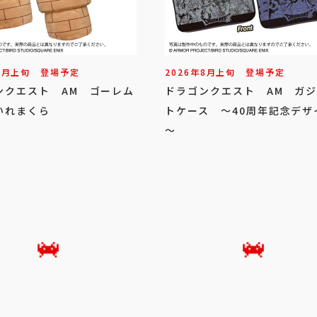
8
月
上旬
登場予定
2026年
8
月
上旬
登場予定
ンクエスト AM ゴーレム
ドラゴンクエスト AM ガ
いれまくら
トケース ～40周年記念デザ
～