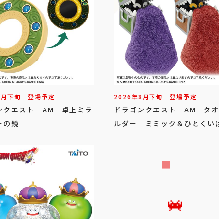
8
月
下旬
登場予定
2026年
8
月
下旬
登場予定
ンクエスト AM 卓上ミラ
ドラゴンクエスト AM タ
ーの鏡
ルダー ミミック＆ひとくい