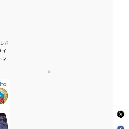
こしお
ライ
ホマ