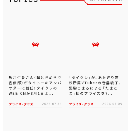
坂井仁香さん（超ときめき♡
「タイクレ」が、あおぎり高
宣伝部）がタイトーのアンバ
校所属VTuberの音霊魂子、
サダーに就任！タイクレの
栗駒こまるによる「たまこ
WEB CMが8月1日よ...
ま」初のプライズを7...
プライズ・グッズ
2026.07.31
プライズ・グッズ
2026.07.09