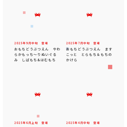
2025年
9
月
中旬
登場
2025年
7
月
中旬
登場
おもちどうぶつえん やわ
おもちどうぶつえん ます
らかもっち～りぬいぐる
こっと とらもち＆もちの
み しばもち&はむもち
かけら
2025年
6
月
上旬
登場
2025年
4
月
中旬
登場