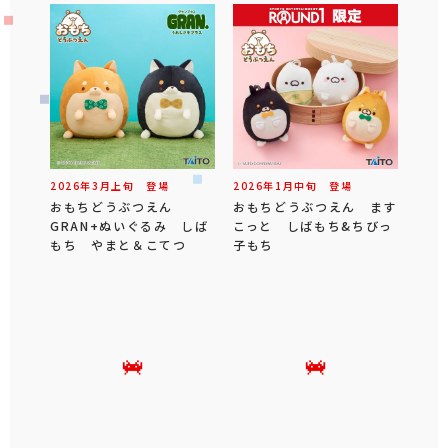
2026年
3
月
上旬
登場
2026年
1
月
中旬
登場
おもちどうぶつえん
おもちどうぶつえん ます
GRAN+ぬいぐるみ しば
こっと しばもち&ちびっ
もち やまと＆こてつ
子もち