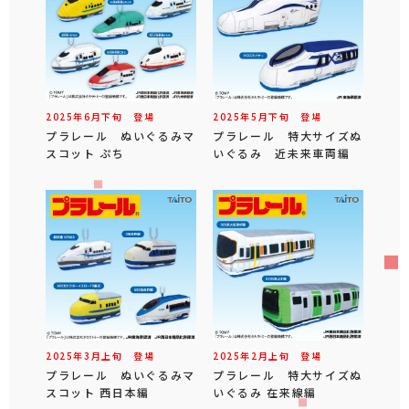
2025年
6
月
下旬
登場
2025年
5
月
下旬
登場
プラレール ぬいぐるみマ
プラレール 特大サイズぬ
スコット ぷち
いぐるみ 近未来車両編
2025年
3
月
上旬
登場
2025年
2
月
上旬
登場
プラレール ぬいぐるみマ
プラレール 特大サイズぬ
スコット 西日本編
いぐるみ 在来線編