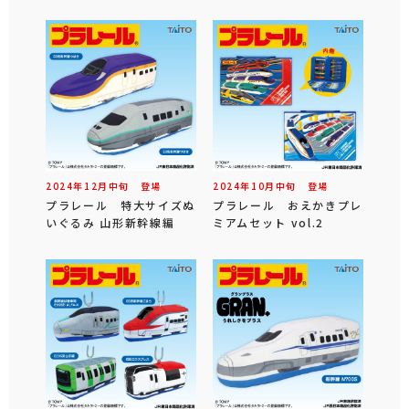
2024年
12
月
中旬
登場
2024年
10
月
中旬
登場
プラレール 特大サイズぬ
プラレール おえかきプレ
いぐるみ 山形新幹線編
ミアムセット vol.2