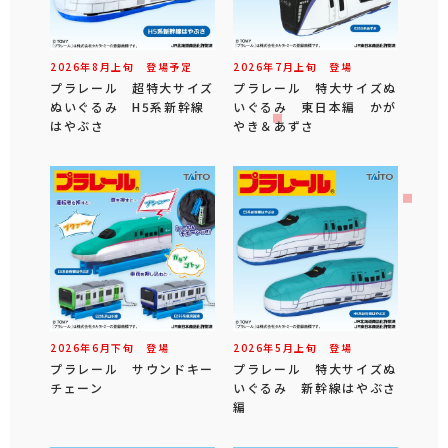
2026年
8
月
上旬
登場予定
2026年
7
月
上旬
登場
プラレール 超特大サイズ
プラレール 特大サイズぬ
ぬいぐるみ H5系新幹線
いぐるみ 東日本編 かが
はやぶさ
やき＆あずさ
2026年
6
月
下旬
登場
2026年
5
月
上旬
登場
プラレール サウンドキー
プラレール 特大サイズぬ
チェーン
いぐるみ 新幹線はやぶさ
編