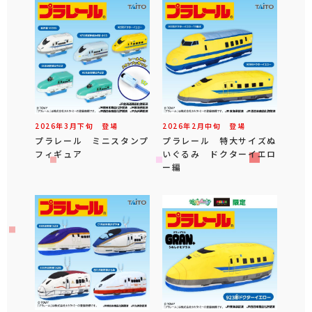
2026年
3
月
下旬
登場
2026年
2
月
中旬
登場
プラレール ミニスタンプ
プラレール 特大サイズぬ
フィギュア
いぐるみ ドクターイエロ
ー編