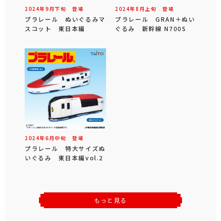
2024年
9
月
下旬
登場
2024年
8
月
上旬
登場
プラレール ぬいぐるみマ
プラレール GRAN＋ぬい
スコット 東日本編
ぐるみ 新幹線 N700S
2024年
6
月
中旬
登場
プラレール 特大サイズぬ
いぐるみ 東日本編vol.2
もっと見る