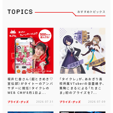
おすすめトピックス
坂井仁香さん（超ときめき♡
「タイクレ」が、あおぎり高
宣伝部）がタイトーのアンバ
校所属VTuberの音霊魂子、
サダーに就任！タイクレの
栗駒こまるによる「たまこ
WEB CMが8月1日よ...
ま」初のプライズを7...
プライズ・グッズ
2026.07.31
プライズ・グッズ
2026.07.09