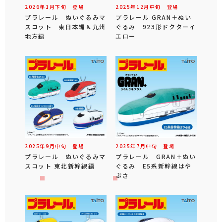
2026年
1
月
下旬
登場
2025年
12
月
中旬
登場
プラレール ぬいぐるみマ
プラレール GRAN＋ぬい
スコット 東日本編＆九州
ぐるみ 923形ドクターイ
地方編
エロー
2025年
9
月
中旬
登場
2025年
7
月
中旬
登場
プラレール ぬいぐるみマ
プラレール GRAN＋ぬい
スコット 東北新幹線編
ぐるみ E5系新幹線はや
ぶさ