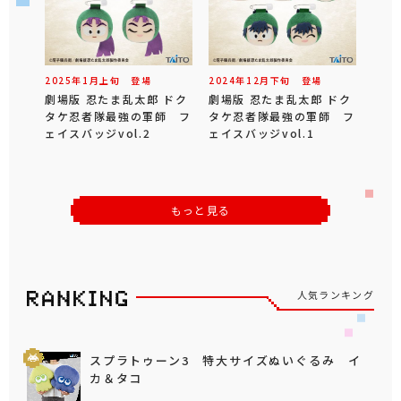
2025年
1
月
上旬
登場
2024年
12
月
下旬
登場
劇場版 忍たま乱太郎 ドク
劇場版 忍たま乱太郎 ドク
タケ忍者隊最強の軍師 フ
タケ忍者隊最強の軍師 フ
ェイスバッジvol.2
ェイスバッジvol.1
もっと見る
人気ランキング
スプラトゥーン3 特大サイズぬいぐるみ イ
カ＆タコ