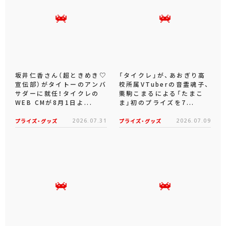
坂井仁香さん（超ときめき♡
「タイクレ」が、あおぎり高
宣伝部）がタイトーのアンバ
校所属VTuberの音霊魂子、
サダーに就任！タイクレの
栗駒こまるによる「たまこ
WEB CMが8月1日よ...
ま」初のプライズを7...
プライズ・グッズ
2026.07.31
プライズ・グッズ
2026.07.09