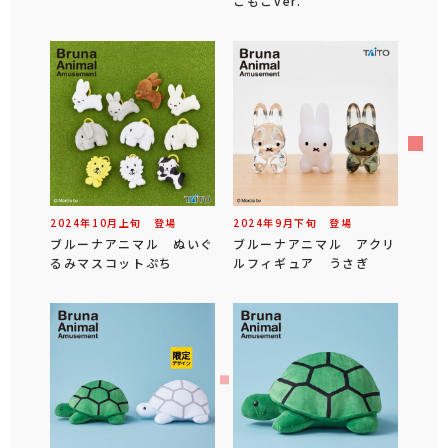
こもこver.
2024年
10
月
上旬
登場
2024年
9
月
下旬
登場
ブルーナアニマル ぬいぐ
ブルーナアニマル アクリ
るみマスコットぷち
ルフィギュア うさぎ