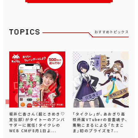
おすすめトピックス
坂井仁香さん（超ときめき♡
「タイクレ」が、あおぎり高
宣伝部）がタイトーのアンバ
校所属VTuberの音霊魂子、
サダーに就任！タイクレの
栗駒こまるによる「たまこ
WEB CMが8月1日よ...
ま」初のプライズを7...