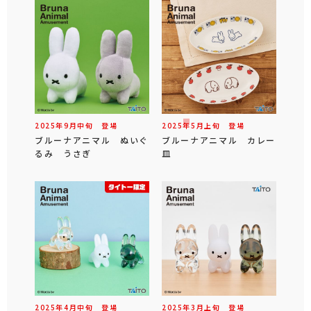
2025年
9
月
中旬
登場
2025年
5
月
上旬
登場
ブルーナアニマル ぬいぐ
ブルーナアニマル カレー
るみ うさぎ
皿
2025年
4
月
中旬
登場
2025年
3
月
上旬
登場