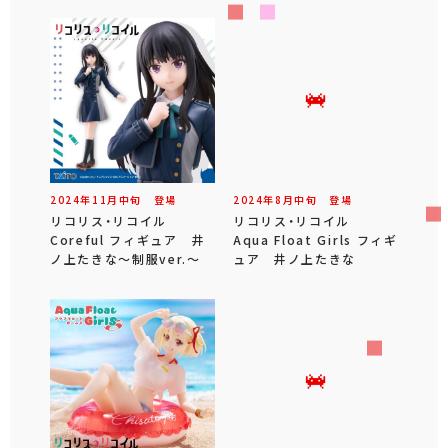
2024年
11
月
中旬
登場
2024年
8
月
中旬
登場
リコリス・リコイル
リコリス・リコイル
Coreful フィギュア 井
Aqua Float Girls フィギ
ノ上たきな～制服ver.～
ュア 井ノ上たきな