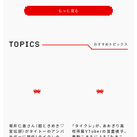
もっと見る
おすすめトピックス
坂井仁香さん（超ときめき♡
「タイクレ」が、あおぎり高
宣伝部）がタイトーのアンバ
校所属VTuberの音霊魂子、
サダーに就任！タイクレの
栗駒こまるによる「たまこ