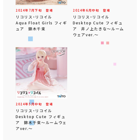
2024年
7
月
下旬
登場
2024年
6
月
中旬
登場
リコリス・リコイル
リコリス・リコイル
Aqua Float Girls フィギ
Desktop Cute フィギュ
ュア 錦木千束
ア 井ノ上たきな～ルーム
ウェアver.～
2024年
5
月
中旬
登場
リコリス・リコイル
Desktop Cute フィギュ
ア 錦木千束～ルームウェ
アver.～