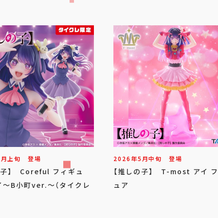
6
月
上旬
登場
2026年
5
月
中旬
登場
子】 Coreful フィギュ
【推しの子】 T-most アイ 
～B小町ver.～（タイクレ
ュア