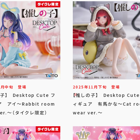
3
月
中旬
登場
2025年
11
月
下旬
登場
】 Desktop Cute フ
【推しの子】 Desktop Cute
 アイ～Rabbit room
ィギュア 有馬かな～Cat ro
 ver.～（タイクレ限定）
wear ver.～