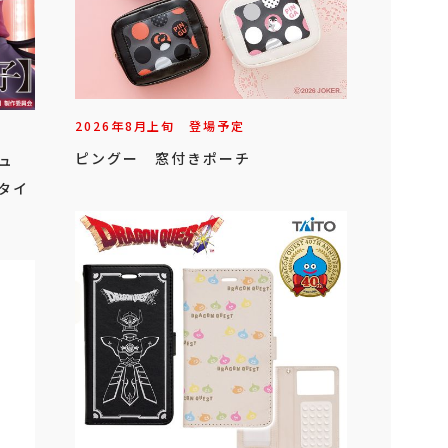
2026年
8
月
上旬
登場予定
ピングー 窓付きポーチ
ギュ
（タイ