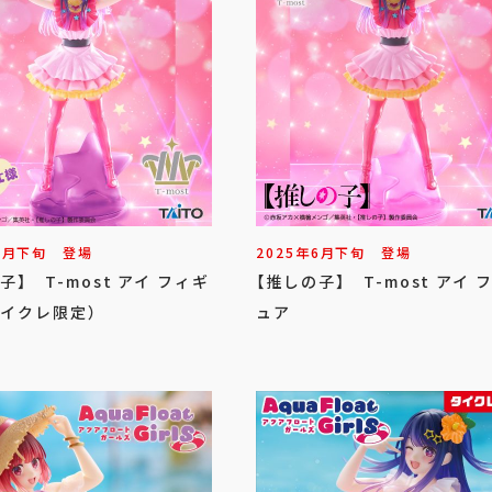
6
月
下旬
登場
2025年
6
月
下旬
登場
子】 T-most アイ フィギ
【推しの子】 T-most アイ 
タイクレ限定）
ュア