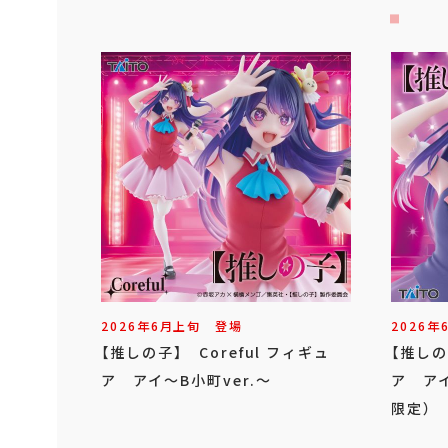
2026年
6
月
上旬
登場
2026年
【推しの子】 Coreful フィギュ
【推しの
ア アイ～B小町ver.～
ア アイ
限定）