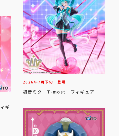
2026年
7
月
下旬
登場
初音ミク T-most フィギュア
フィギ