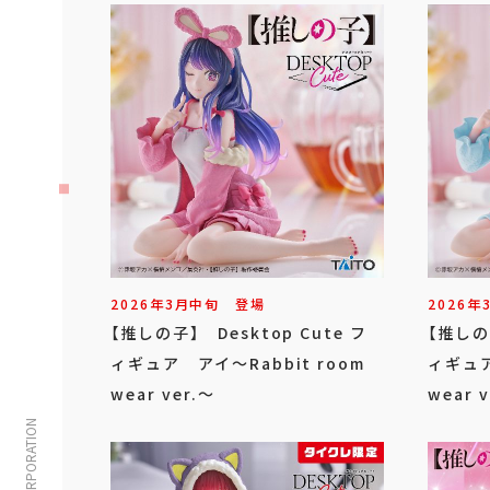
2026年
3
月
中旬
登場
2026年
【推しの子】 Desktop Cute フ
【推しの子
ィギュア アイ～Rabbit room
ィギュア
wear ver.～
wear