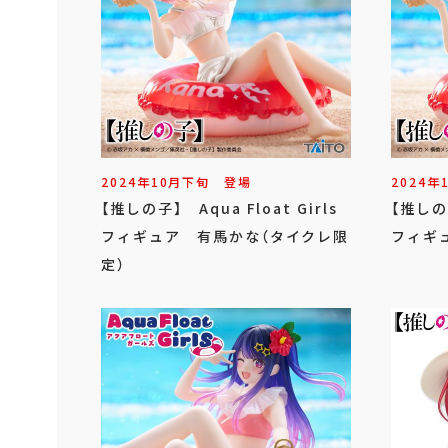
2024年
10
月
下旬
登場
2024年
【推しの子】 Aqua Float Girls
【推しの子
フィギュア 有馬かな（タイクレ限
フィギ
定）