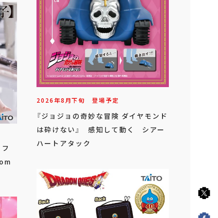
2026年
8
月
下旬
登場予定
『ジョジョの奇妙な冒険 ダイヤモンド
は砕けない』 感知して動く シアー
ハートアタック
 フ
om