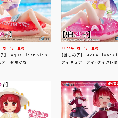
10
月
下旬
登場
2024年
9
月
下旬
登場
】 Aqua Float Girls
【推しの子】 Aqua Float Gi
ュア 有馬かな
フィギュア アイ（タイクレ限