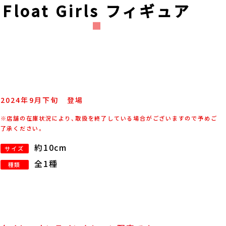
Float Girls フィギュア
）
2024年
9
月
下旬
登場
※店舗の在庫状況により、取扱を終了している場合がございますので予めご
了承ください。
約10cm
サイズ
全1種
種類