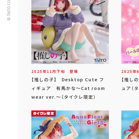
© TAITO CORPORATION
2025年
11
月
下旬
登場
2025年
【推しの子】 Desktop Cute フ
【推しの
ィギュア 有馬かな～Cat room
ュア（
wear ver.～（タイクレ限定）