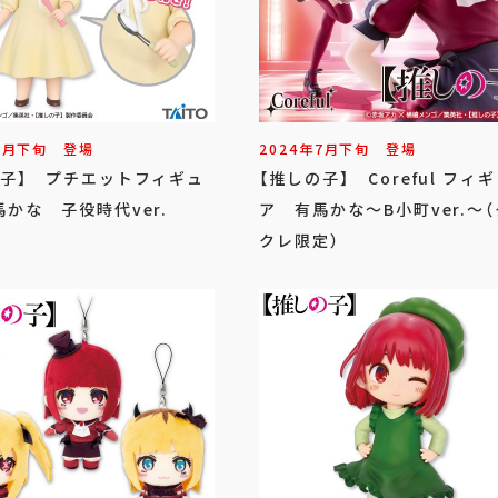
8
月
下旬
登場
2024年
7
月
下旬
登場
の子】 プチエットフィギュ
【推しの子】 Coreful フィ
かな 子役時代ver.
ア 有馬かな～B小町ver.～
クレ限定）