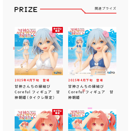
関連プライズ
2025年
4
月
下旬
登場
2025年
4
月
下旬
登場
甘神さんちの縁結び
甘神さんちの縁結び
Coreful フィギュア 甘
Coreful フィギュア 甘
神朝姫（タイクレ限定）
神朝姫