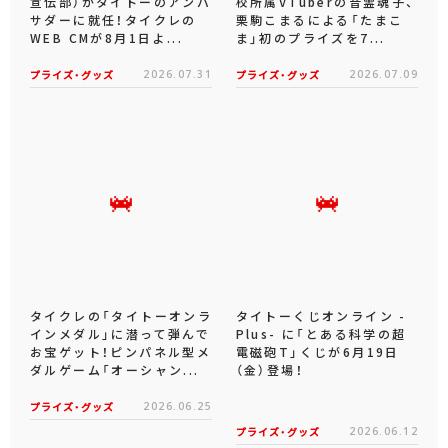
宣伝部）がタイトーのアンバ
校所属VTuberの音霊魂子、
サダーに就任！タイクレの
栗駒こまるによる「たまこ
WEB CMが8月1日よ...
ま」初のプライズを7...
プライズ・グッズ
2026.07.31
プライズ・グッズ
2026.07.09
タイクレの「タイトーオンラ
タイトーくじオンライン -
インメダル」に潜って弾んで
Plus- に「とある科学の超
お宝ゲット！ピンパネル型メ
電磁砲T」くじが6月19日
ダルゲーム「オーシャン...
（金）登場！
プライズ・グッズ
2026.06.25
プライズ・グッズ
2026.06.12