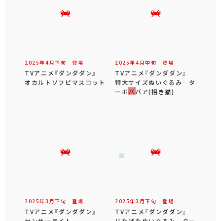
2025年
4
月
下旬
登場
2025年
4
月
中旬
登場
TVアニメ『ダンダダン』
TVアニメ『ダンダダン』
オカルトソフビマスコット
特大サイズぬいぐるみ タ
ーボババア(招き猫)
2025年
3
月
下旬
登場
2025年
3
月
下旬
登場
TVアニメ『ダンダダン』
TVアニメ『ダンダダン』
センサーライト
じたばたぬいぐるみ ター