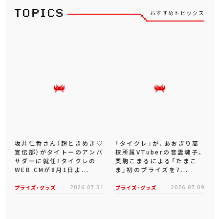
おすすめトピックス
坂井仁香さん（超ときめき♡
「タイクレ」が、あおぎり高
宣伝部）がタイトーのアンバ
校所属VTuberの音霊魂子、
サダーに就任！タイクレの
栗駒こまるによる「たまこ
WEB CMが8月1日よ...
ま」初のプライズを7...
プライズ・グッズ
2026.07.31
プライズ・グッズ
2026.07.09