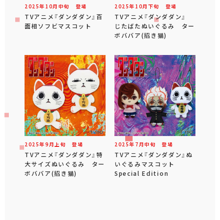
2025年
10
月
中旬
登場
2025年
10
月
下旬
登場
TVアニメ『ダンダダン』百
TVアニメ『ダンダダン』
面相ソフビマスコット
じたばたぬいぐるみ ター
ボババア(招き猫)
2025年
9
月
上旬
登場
2025年
7
月
中旬
登場
TVアニメ『ダンダダン』特
TVアニメ『ダンダダン』ぬ
大サイズぬいぐるみ ター
いぐるみマスコット
ボババア(招き猫)
Special Edition