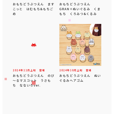
おもちどうぶつえん ます
おもちどうぶつえん
こっと はむもち&もちご
GRAN＋ぬいぐるみ くま
め
もち くろみつ&くるみ
2024年
11
月
上旬
登場
2024年
10
月
上旬
登場
おもちどうぶつえん のび
おもちどうぶつえん ぬい
～るマスコット うさも
ぐるみヘアゴム
ち なないろver.