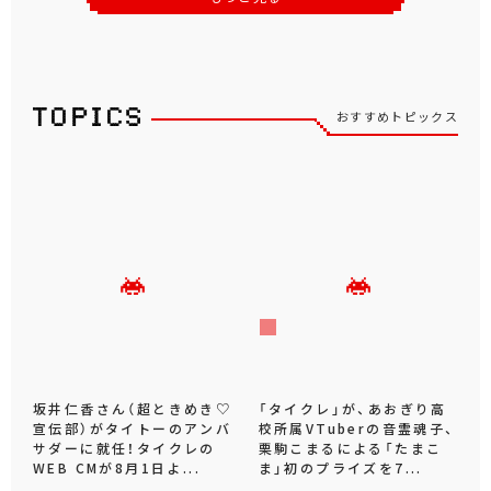
おすすめトピックス
坂井仁香さん（超ときめき♡
「タイクレ」が、あおぎり高
宣伝部）がタイトーのアンバ
校所属VTuberの音霊魂子、
サダーに就任！タイクレの
栗駒こまるによる「たまこ
WEB CMが8月1日よ...
ま」初のプライズを7...