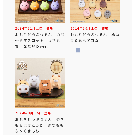
2024年
11
月
上旬
登場
2024年
10
月
上旬
登場
おもちどうぶつえん のび
おもちどうぶつえん ぬい
～るマスコット うさも
ぐるみヘアゴム
ち なないろver.
2024年
9
月
下旬
登場
おもちどうぶつえん 焼き
もちますこっと きつねも
ち＆くまもち