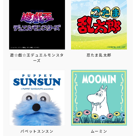
遊☆戯☆王デュエルモンスタ
忍たま乱太郎
ーズ
パペットスンスン
ムーミン