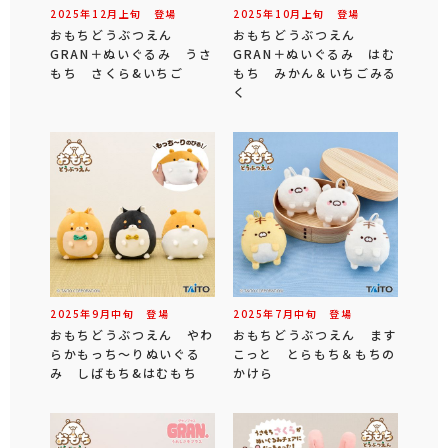
2025年
12
月
上旬
登場
2025年
10
月
上旬
登場
おもちどうぶつえん
おもちどうぶつえん
GRAN＋ぬいぐるみ うさ
GRAN＋ぬいぐるみ はむ
もち さくら&いちご
もち みかん＆いちごみる
く
2025年
9
月
中旬
登場
2025年
7
月
中旬
登場
おもちどうぶつえん やわ
おもちどうぶつえん ます
らかもっち～りぬいぐる
こっと とらもち＆もちの
み しばもち&はむもち
かけら