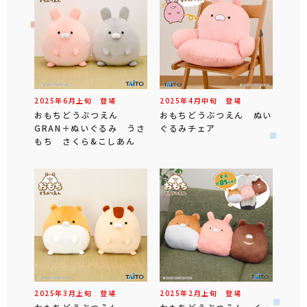
2025年
6
月
上旬
登場
2025年
4
月
中旬
登場
おもちどうぶつえん
おもちどうぶつえん ぬい
GRAN＋ぬいぐるみ うさ
ぐるみチェア
もち さくら&こしあん
2025年
3
月
上旬
登場
2025年
2
月
上旬
登場