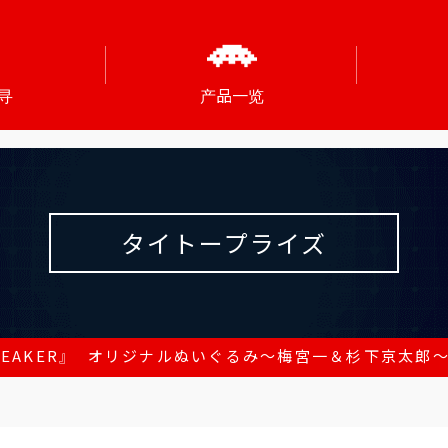
寻
产品一览
タイトープライズ
BREAKER』 オリジナルぬいぐるみ～梅宮一＆杉下京太郎