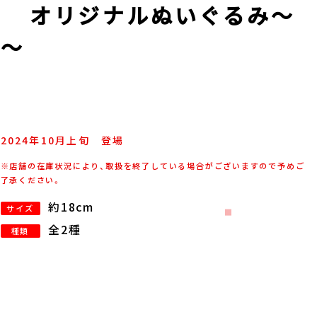
ER』 オリジナルぬいぐるみ～
郎～
2024年
10
月
上旬
登場
※店舗の在庫状況により、取扱を終了している場合がございますので予めご
了承ください。
約18cm
サイズ
全2種
種類