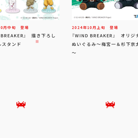
10
月
中旬
登場
2024年
10
月
上旬
登場
D BREAKER』 描き下ろし
『WIND BREAKER』 オリ
ルスタンド
ぬいぐるみ～梅宮一＆杉下京
～