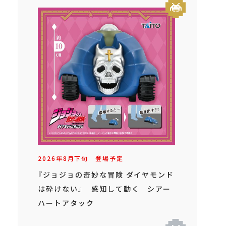
2026年
8
月
下旬
登場予定
『ジョジョの奇妙な冒険 ダイヤモンド
は砕けない』 感知して動く シアー
ハートアタック