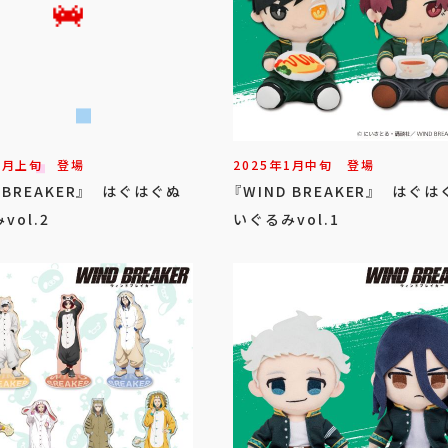
3
月
上旬
登場
2025年
1
月
中旬
登場
D BREAKER』 はぐはぐぬ
『WIND BREAKER』 はぐ
vol.2
いぐるみvol.1