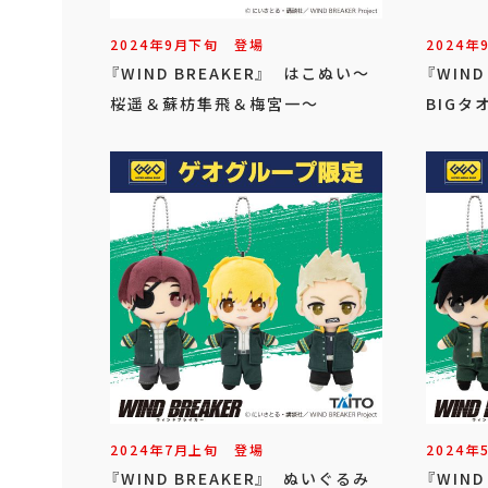
2024年
9
月
下旬
登場
2024年
『WIND BREAKER』 はこぬい～
『WIN
桜遥＆蘇枋隼飛＆梅宮一～
BIGタ
2024年
7
月
上旬
登場
2024年
『WIND BREAKER』 ぬいぐるみ
『WIN