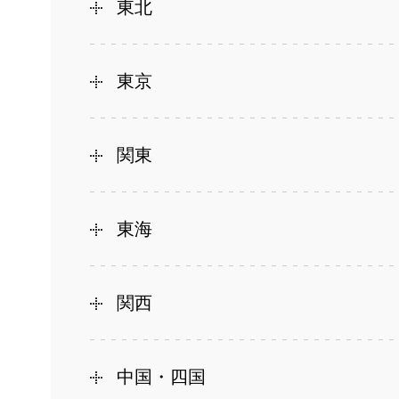
東北
東京
関東
東海
関西
中国・四国