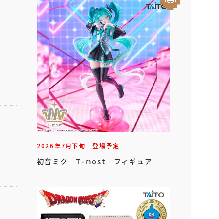
2026年
7
月
下旬
登場予定
初音ミク T-most フィギュア