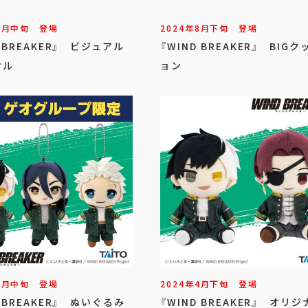
9
月
中旬
登場
2024年
8
月
下旬
登場
D BREAKER』 ビジュアル
『WIND BREAKER』 BIGク
オル
ョン
5
月
中旬
登場
2024年
4
月
下旬
登場
D BREAKER』 ぬいぐるみ
『WIND BREAKER』 オリ