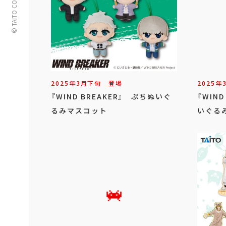
© TAITO CORPORATION
2025年
3
月
下旬
登場
2025年
『WIND BREAKER』 ぷちぬいぐ
『WIN
るみマスコット
いぐるみ