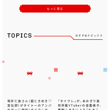
もっと見る
おすすめトピックス
坂井仁香さん（超ときめき♡
「タイクレ」が、あおぎり高
宣伝部）がタイトーのアンバ
校所属VTuberの音霊魂子、
サダーに就任！タイクレの
栗駒こまるによる「たまこ