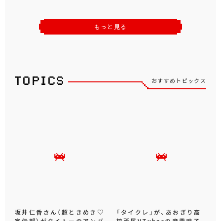
もっと見る
おすすめトピックス
坂井仁香さん（超ときめき♡
「タイクレ」が、あおぎり高
宣伝部）がタイトーのアンバ
校所属VTuberの音霊魂子、