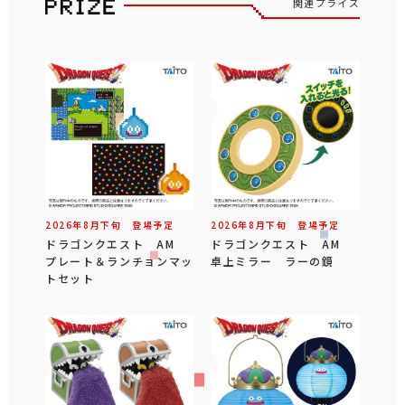
関連プライズ
2026年
8
月
下旬
登場予定
2026年
8
月
下旬
登場予定
ドラゴンクエスト AM
ドラゴンクエスト AM
プレート＆ランチョンマッ
卓上ミラー ラーの鏡
トセット