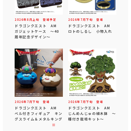
2026年
8
月
上旬
登場予定
2026年
7
月
下旬
登場
ドラゴンクエスト AM
ドラゴンクエスト AM
ガジェットケース ～40
ロトのしるし 小物入れ
周年記念デザイン～
2026年
7
月
下旬
登場
2026年
7
月
下旬
登場
ドラゴンクエスト AM
ドラゴンクエスト AM
ベル付きフィギュア キン
じんめんじゅの植木鉢 ～
グスライム＆メタルキング
種付き栽培キット～