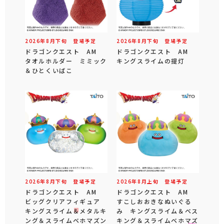
2026年
8
月
下旬
登場予定
2026年
8
月
下旬
登場予定
ドラゴンクエスト AM
ドラゴンクエスト AM
タオルホルダー ミミック
キングスライムの提灯
＆ひとくいばこ
2026年
8
月
下旬
登場予定
2026年
8
月
上旬
登場予定
ドラゴンクエスト AM
ドラゴンクエスト AM
ビッグクリアフィギュア
すこしおおきなぬいぐる
キングスライム＆メタルキ
み キングスライム＆ベス
ング＆スライムベホマズン
キング＆スライムベホマズ