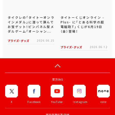
タイクレの「タイトーオンラ
タイトーくじオンライン -
インメダル」に潜って弾んで
Plus- に「とある科学の超
お宝ゲット！ピンパネル型メ
電磁砲T」くじが6月19日
ダルゲーム「オーシャン...
（金）登場！
プライズ・グッズ
2026.06.25
プライズ・グッズ
2026.06.12
官方SNS
X
Facebook
YouTube
Instagram
note
官方直播频道/存档