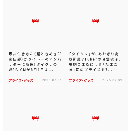
坂井仁香さん（超ときめき♡
「タイクレ」が、あおぎり高
宣伝部）がタイトーのアンバ
校所属VTuberの音霊魂子、
サダーに就任！タイクレの
栗駒こまるによる「たまこ
WEB CMが8月1日よ...
ま」初のプライズを7...
プライズ・グッズ
2026.07.31
プライズ・グッズ
2026.07.09