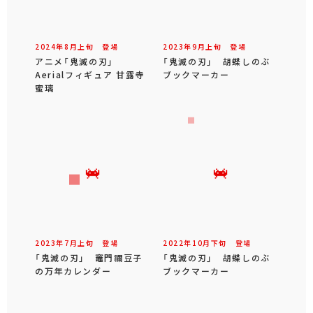
2024年
8
月
上旬
登場
2023年
9
月
上旬
登場
アニメ「鬼滅の刃」
「鬼滅の刃」 胡蝶しのぶ
Aerialフィギュア 甘露寺
ブックマーカー
蜜璃
2023年
7
月
上旬
登場
2022年
10
月
下旬
登場
「鬼滅の刃」 竈門禰豆子
「鬼滅の刃」 胡蝶しのぶ
の万年カレンダー
ブックマーカー