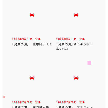
2022年
9
月
上旬
登場
2022年
8
月
上旬
登場
「鬼滅の刃」 座布団vol.5
「鬼滅の刃」キラキラドー
ムvol.3
2022年
7
月
下旬
登場
2022年
7
月
下旬
登場
「鬼滅の刃」 竈門禰豆子
「鬼滅の刃」 マスコット