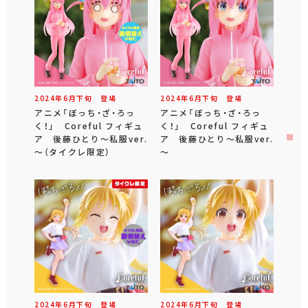
2024年
6
月
下旬
登場
2024年
6
月
下旬
登場
アニメ「ぼっち・ざ・ろっ
アニメ「ぼっち・ざ・ろっ
く！」 Coreful フィギュ
く！」 Coreful フィギュ
ア 後藤ひとり～私服ver.
ア 後藤ひとり～私服ver.
～（タイクレ限定）
～
2024年
6
月
下旬
登場
2024年
6
月
下旬
登場