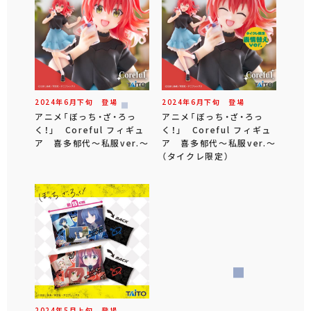
2024年
6
月
下旬
登場
2024年
6
月
下旬
登場
アニメ「ぼっち・ざ・ろっ
アニメ「ぼっち・ざ・ろっ
く！」 Coreful フィギュ
く！」 Coreful フィギュ
ア 喜多郁代～私服ver.～
ア 喜多郁代～私服ver.～
（タイクレ限定）
2024年
5
月
上旬
登場