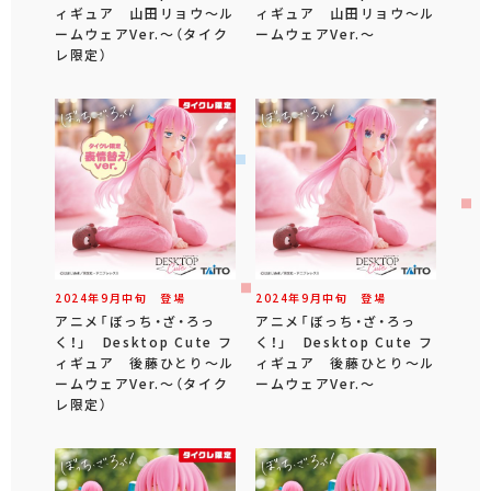
ィギュア 山田リョウ～ル
ィギュア 山田リョウ～ル
ームウェアVer.～（タイク
ームウェアVer.～
レ限定）
2024年
9
月
中旬
登場
2024年
9
月
中旬
登場
アニメ「ぼっち・ざ・ろっ
アニメ「ぼっち・ざ・ろっ
く！」 Desktop Cute フ
く！」 Desktop Cute フ
ィギュア 後藤ひとり～ル
ィギュア 後藤ひとり～ル
ームウェアVer.～（タイク
ームウェアVer.～
レ限定）