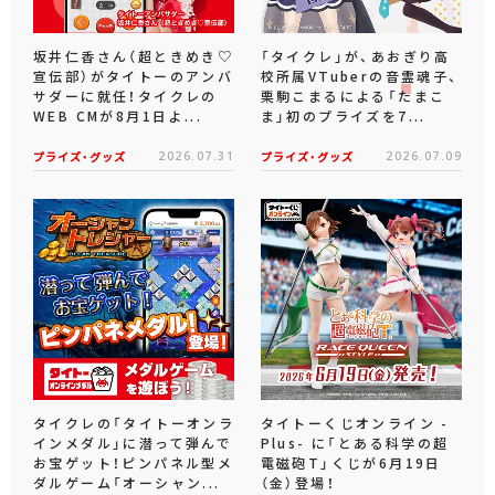
坂井仁香さん（超ときめき♡
「タイクレ」が、あおぎり高
宣伝部）がタイトーのアンバ
校所属VTuberの音霊魂子、
サダーに就任！タイクレの
栗駒こまるによる「たまこ
WEB CMが8月1日よ...
ま」初のプライズを7...
プライズ・グッズ
2026.07.31
プライズ・グッズ
2026.07.09
タイクレの「タイトーオンラ
タイトーくじオンライン -
インメダル」に潜って弾んで
Plus- に「とある科学の超
お宝ゲット！ピンパネル型メ
電磁砲T」くじが6月19日
ダルゲーム「オーシャン...
（金）登場！