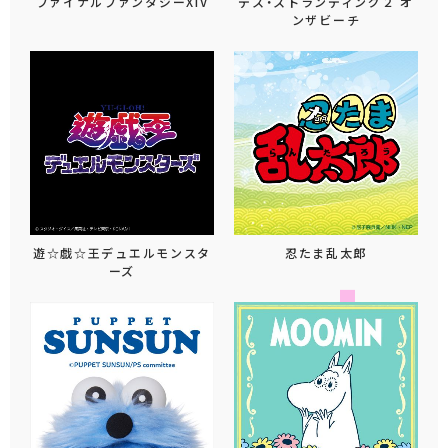
ファイナルファンタジーXIV
デス・ストランディング２ オ
ンザビーチ
遊☆戯☆王デュエルモンスタ
忍たま乱太郎
ーズ