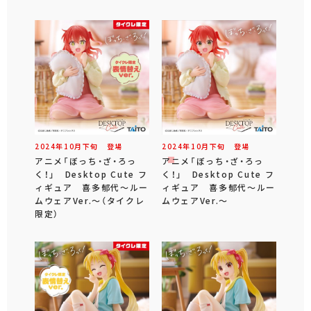
2024年
10
月
下旬
登場
2024年
10
月
下旬
登場
アニメ「ぼっち・ざ・ろっ
アニメ「ぼっち・ざ・ろっ
く！」 Desktop Cute フ
く！」 Desktop Cute フ
ィギュア 喜多郁代～ルー
ィギュア 喜多郁代～ルー
ムウェアVer.～（タイクレ
ムウェアVer.～
限定）