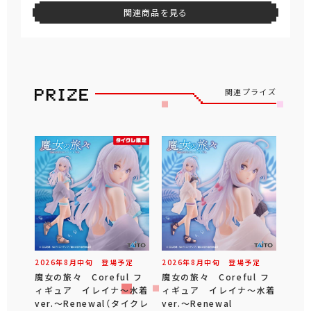
関連商品を見る
関連プライズ
2026年
8
月
中旬
登場予定
2026年
8
月
中旬
登場予定
魔女の旅々 Coreful フ
魔女の旅々 Coreful フ
ィギュア イレイナ～水着
ィギュア イレイナ～水着
ver.～Renewal（タイクレ
ver.～Renewal