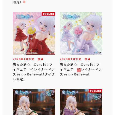
限定）
2026年
4
月
下旬
登場
2026年
4
月
下旬
登場
魔女の旅々 Coreful フ
魔女の旅々 Coreful フ
ィギュア イレイナ～ドレ
ィギュア イレイナ～ドレ
スver.～Renewal（タイク
スver.～Renewal
レ限定）