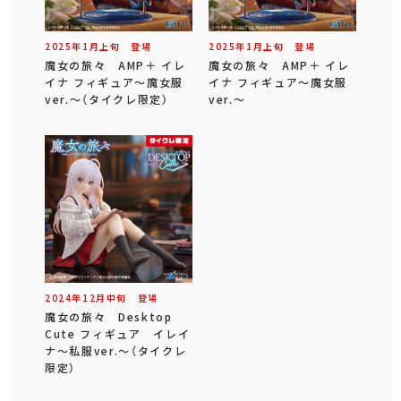
2025年
1
月
上旬
登場
2025年
1
月
上旬
登場
魔女の旅々 AMP＋ イレ
魔女の旅々 AMP＋ イレ
イナ フィギュア～魔女服
イナ フィギュア～魔女服
ver.～（タイクレ限定）
ver.～
2024年
12
月
中旬
登場
魔女の旅々 Desktop
Cute フィギュア イレイ
ナ～私服ver.～（タイクレ
限定）