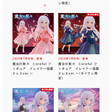
レ限定）
2025年
7
月
中旬
登場
2025年
7
月
中旬
登場
魔女の旅々 Coreful フ
魔女の旅々 Coreful フ
ィギュア イレイナ～仮面
ィギュア イレイナ～仮面
ドレスver.～
ドレスver.～（タイクレ限
定）