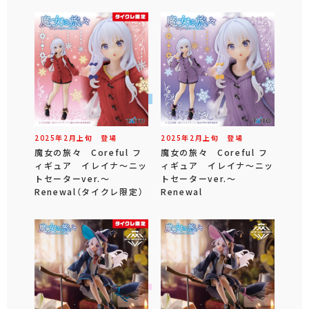
2025年
2
月
上旬
登場
2025年
2
月
上旬
登場
魔女の旅々 Coreful フ
魔女の旅々 Coreful フ
ィギュア イレイナ～ニッ
ィギュア イレイナ～ニッ
トセーターver.～
トセーターver.～
Renewal（タイクレ限定）
Renewal