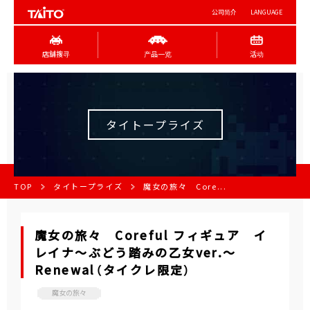
公司简介
LANGUAGE
店舖搜寻
产品一览
活动
タイトープライズ
TOP
タイトープライズ
魔女の旅々 Core...
魔女の旅々 Coreful フィギュア イ
レイナ～ぶどう踏みの乙女ver.～
Renewal（タイクレ限定）
魔女の旅々