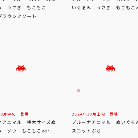
み うさぎ もこもこ
いぐるみ うさぎ もこもこve
 ブラウンアソート
10
月
中旬
登場
2024年
10
月
上旬
登場
ナアニマル 特大サイズぬ
ブルーナアニマル ぬいぐる
 ゾウ もこもこver.
スコットぷち