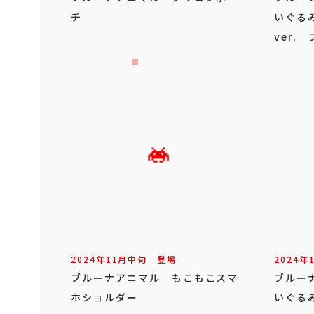
チ
いぐる
ver.
2024年
11
月
中旬
登場
2024年
ブルーナアニマル もこもこスマ
ブルー
ホショルダー
いぐるみ