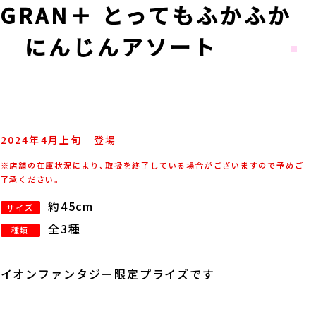
GRAN＋ とってもふかふか
ぎ にんじんアソート
2024年
4
月
上旬
登場
※店舗の在庫状況により、取扱を終了している場合がございますので予めご
了承ください。
約45cm
サイズ
全3種
種類
イオンファンタジー限定プライズです