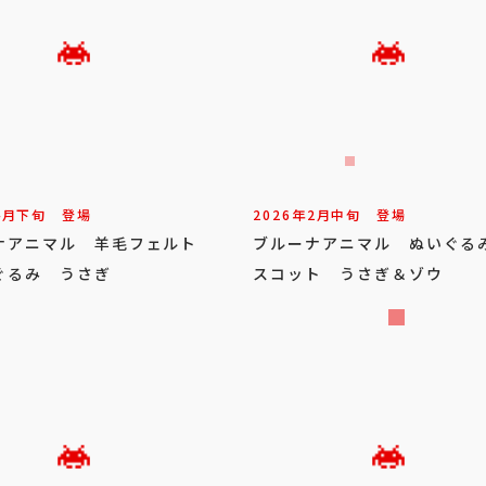
4
月
下旬
登場
2026年
2
月
中旬
登場
ナアニマル 羊毛フェルト
ブルーナアニマル ぬいぐる
ぐるみ うさぎ
スコット うさぎ＆ゾウ