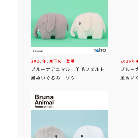
2026年
5
月
下旬
登場
2026年
ブルーナアニマル 羊毛フェルト
ブルー
風ぬいぐるみ ゾウ
風ぬい