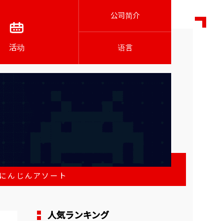
公司简介
活动
语言
 にんじんアソート
人気ランキング