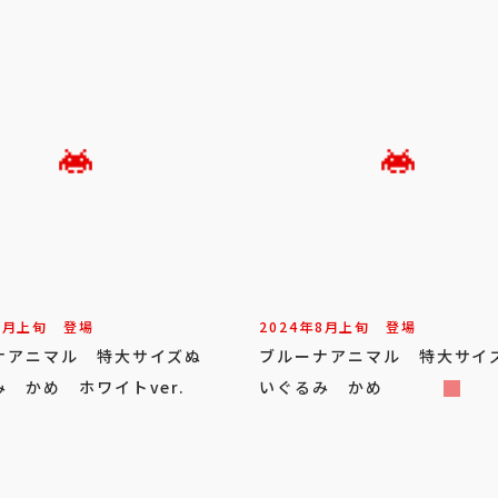
8
月
上旬
登場
2024年
8
月
上旬
登場
ナアニマル 特大サイズぬ
ブルーナアニマル 特大サイ
 かめ ホワイトver.
いぐるみ かめ