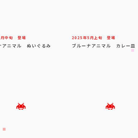
9
月
中旬
登場
2025年
5
月
上旬
登場
ナアニマル ぬいぐるみ
ブルーナアニマル カレー皿