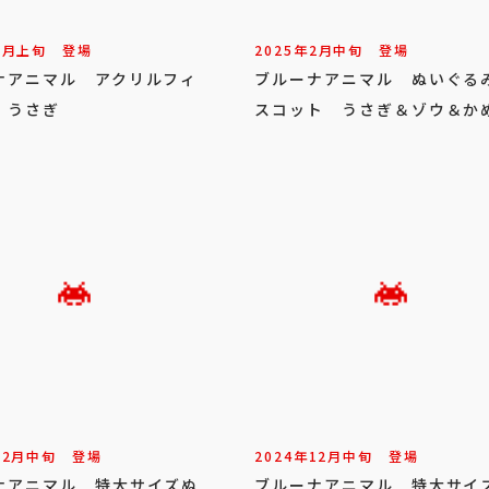
3
月
上旬
登場
2025年
2
月
中旬
登場
ナアニマル アクリルフィ
ブルーナアニマル ぬいぐる
 うさぎ
スコット うさぎ＆ゾウ＆か
12
月
中旬
登場
2024年
12
月
中旬
登場
ナアニマル 特大サイズぬ
ブルーナアニマル 特大サイ