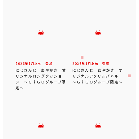
2026年
1
月
上旬
登場
2026年
1
月
上旬
登場
にじさんじ あやかき オ
にじさんじ あやかき オ
リジナルロングクッショ
リジナルアクリルパネル
ン ～ＧｉＧＯグループ限
～ＧｉＧＯグループ限定～
定～