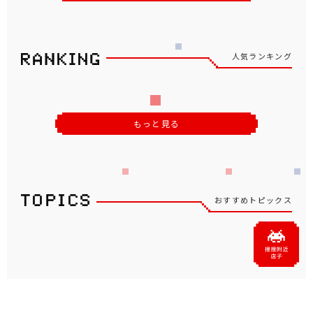
人気ランキング
もっと見る
おすすめトピックス