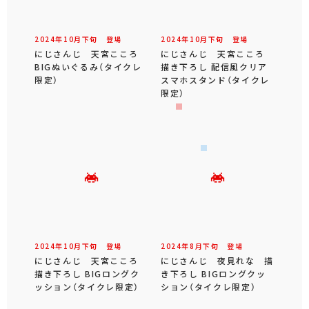
2024年
10
月
下旬
登場
2024年
10
月
下旬
登場
にじさんじ 天宮こころ
にじさんじ 天宮こころ
BIGぬいぐるみ（タイクレ
描き下ろし 配信風クリア
限定）
スマホスタンド（タイクレ
限定）
2024年
10
月
下旬
登場
2024年
8
月
下旬
登場
にじさんじ 天宮こころ
にじさんじ 夜見れな 描
描き下ろし BIGロングク
き下ろし BIGロングクッ
ッション（タイクレ限定）
ション（タイクレ限定）