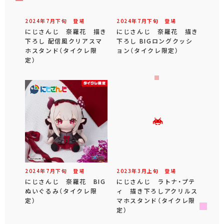
2024年
7
月
下旬
登場
2024年
7
月
下旬
登場
にじさんじ 奈羅花 描き
にじさんじ 奈羅花 描き
下ろし 配信風クリアスマ
下ろし BIGロングクッシ
ホスタンド（タイクレ限
ョン（タイクレ限定）
定）
2024年
7
月
下旬
登場
2023年
3
月
上旬
登場
にじさんじ 奈羅花 BIG
にじさんじ ラトナ・プテ
ぬいぐるみ（タイクレ限
ィ 描き下ろしアクリルス
定）
マホスタンド（タイクレ限
定）