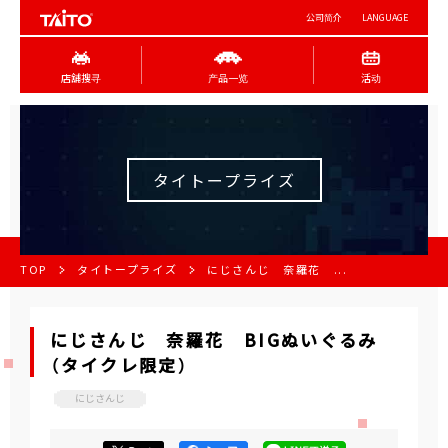
公司简介
LANGUAGE
店舖搜寻
产品一览
活动
タイトープライズ
TOP
タイトープライズ
にじさんじ 奈羅花 ...
にじさんじ 奈羅花 BIGぬいぐるみ
（タイクレ限定）
にじさんじ