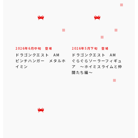
2026年
6
月
中旬
登場
2026年
5
月
下旬
登場
ドラゴンクエスト AM
ドラゴンクエスト AM
ピンチハンガー メタルホ
ぐらぐらソーラーフィギュ
イミン
ア ～ホイミスライムと仲
間たち編～