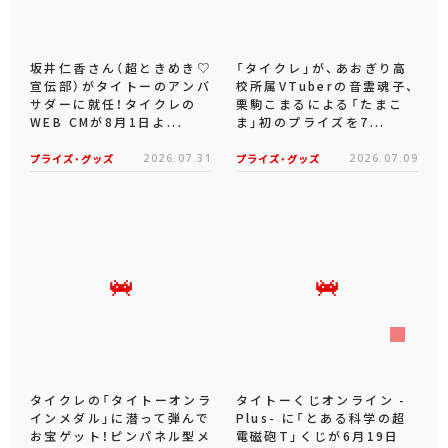
坂井仁香さん（超ときめき♡
「タイクレ」が、あおぎり高
宣伝部）がタイトーのアンバ
校所属VTuberの音霊魂子、
サダーに就任！タイクレの
栗駒こまるによる「たまこ
WEB CMが8月1日よ...
ま」初のプライズを7...
プライズ・グッズ
2026.07.31
プライズ・グッズ
2026.07.09
タイクレの「タイトーオンラ
タイトーくじオンライン -
インメダル」に潜って弾んで
Plus- に「とある科学の超
お宝ゲット！ピンパネル型メ
電磁砲T」くじが6月19日