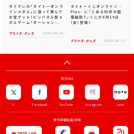
タイクレの「タイトーオンラ
タイトーくじオンライン -
インメダル」に潜って弾んで
Plus- に「とある科学の超
お宝ゲット！ピンパネル型メ
電磁砲T」くじが6月19日
ダルゲーム「オーシャン...
（金）登場！
プライズ・グッズ
2026.06.25
プライズ・グッズ
2026.06.12
官方SNS
X
Facebook
YouTube
Instagram
note
官方直播频道/存档