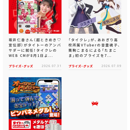
坂井仁香さん（超ときめき♡
「タイクレ」が、あおぎり高
宣伝部）がタイトーのアンバ
校所属VTuberの音霊魂子、
サダーに就任！タイクレの
栗駒こまるによる「たまこ
WEB CMが8月1日よ...
ま」初のプライズを7...
プライズ・グッズ
2026.07.31
プライズ・グッズ
2026.07.09