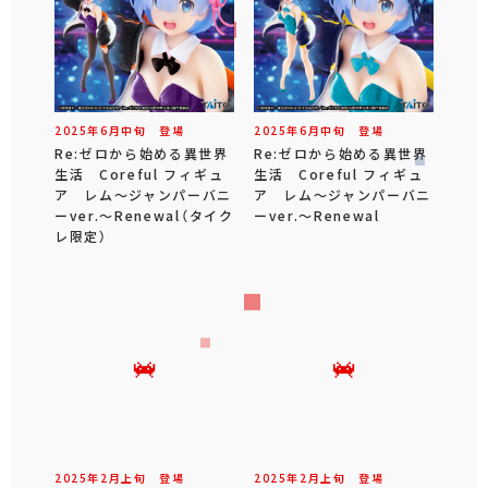
2025年
6
月
中旬
登場
2025年
6
月
中旬
登場
Re:ゼロから始める異世界
Re:ゼロから始める異世界
生活 Coreful フィギュ
生活 Coreful フィギュ
ア レム～ジャンパーバニ
ア レム～ジャンパーバニ
ーver.～Renewal（タイク
ーver.～Renewal
レ限定）
2025年
2
月
上旬
登場
2025年
2
月
上旬
登場