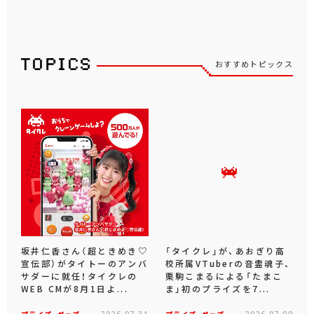
おすすめトピックス
坂井仁香さん（超ときめき♡
「タイクレ」が、あおぎり高
宣伝部）がタイトーのアンバ
校所属VTuberの音霊魂子、
サダーに就任！タイクレの
栗駒こまるによる「たまこ
WEB CMが8月1日よ...
ま」初のプライズを7...
2026.07.31
2026.07.09