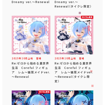
Dreamy ver.～Renewal
Dreamy ver.～
Renewal（タイクレ限定）
2025年
10
月
上旬
登場
2025年
10
月
上旬
登場
Re:ゼロから始める異世界
Re:ゼロから始める異世界
生活 Coreful フィギュ
生活 Coreful フィギュ
ア レム～猫耳メイドver.
ア レム～猫耳メイドver.
～Renewal
～Renewal（タイクレ限
定）