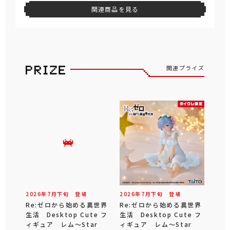
関連商品を見る
関連プライズ
2026年
7
月
下旬
登場
2026年
7
月
下旬
登場
Re:ゼロから始める異世界
Re:ゼロから始める異世界
生活 Desktop Cute フ
生活 Desktop Cute フ
ィギュア レム～Star
ィギュア レム～Star