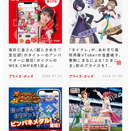
坂井仁香さん（超ときめき♡
「タイクレ」が、あおぎり高
宣伝部）がタイトーのアンバ
校所属VTuberの音霊魂子、
サダーに就任！タイクレの
栗駒こまるによる「たまこ
WEB CMが8月1日よ...
ま」初のプライズを7...
プライズ・グッズ
2026.07.31
プライズ・グッズ
2026.07.09