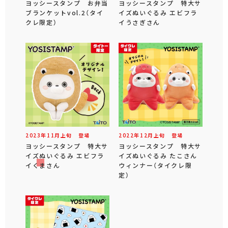
ヨッシースタンプ お弁当
ヨッシースタンプ 特大サ
ブランケットvol.2（タイ
イズぬいぐるみ エビフラ
クレ限定）
イうさぎさん
2023年
11
月
上旬
登場
2022年
12
月
上旬
登場
ヨッシースタンプ 特大サ
ヨッシースタンプ 特大サ
イズぬいぐるみ エビフラ
イズぬいぐるみ たこさん
イくまさん
ウィンナー（タイクレ限
定）