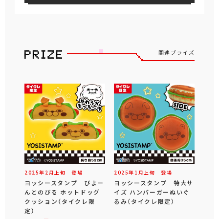
関連プライズ
2025年
2
月
上旬
登場
2025年
1
月
上旬
登場
ヨッシースタンプ びよー
ヨッシースタンプ 特大サ
んとのびる ホットドッグ
イズ ハンバーガーぬいぐ
クッション（タイクレ限
るみ（タイクレ限定）
定）