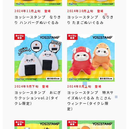
2024年
11
月
上旬
登場
2024年
10
月
上旬
登場
ヨッシースタンプ なりき
ヨッシースタンプ なりき
り ハンバーグぬいぐるみ
り たまごぬいぐるみ
2024年
9
月
下旬
登場
2024年
8
月
上旬
登場
ヨッシースタンプ おにぎ
ヨッシースタンプ 特大サ
りクッションvol.2（タイ
イズぬいぐるみ たこさん
クレ限定）
ウィンナー（タイクレ限
定）