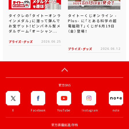
タイクレの「タイトーオンラ
タイトーくじオンライン -
インメダル」に潜って弾んで
Plus- に「とある科学の超
お宝ゲット！ピンパネル型メ
電磁砲T」くじが6月19日
ダルゲーム「オーシャン...
（金）登場！
プライズ・グッズ
2026.06.25
プライズ・グッズ
2026.06.12
官方SNS
X
Facebook
YouTube
Instagram
note
官方直播频道/存档