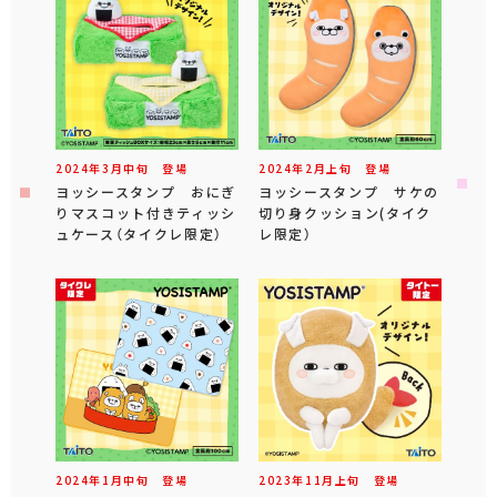
2024年
3
月
中旬
登場
2024年
2
月
上旬
登場
ヨッシースタンプ おにぎ
ヨッシースタンプ サケの
りマスコット付きティッシ
切り身クッション(タイク
ュケース（タイクレ限定）
レ限定）
2024年
1
月
中旬
登場
2023年
11
月
上旬
登場