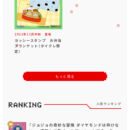
2022年
11
月
中旬
登場
ヨッシースタンプ お弁当
ブランケット（タイクレ限
定）
もっと見る
人気ランキング
『ジョジョの奇妙な冒険 ダイヤモンドは砕けな