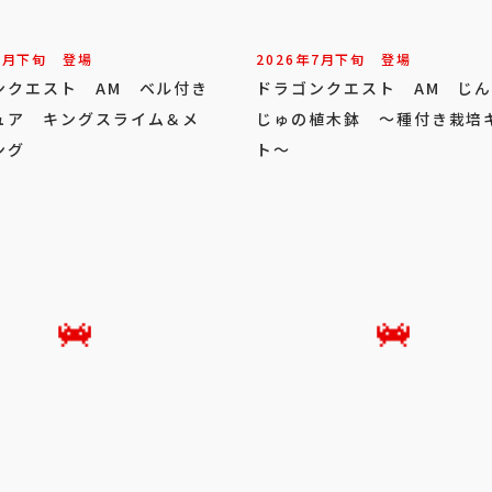
7
月
下旬
登場
2026年
7
月
下旬
登場
ンクエスト AM ベル付き
ドラゴンクエスト AM じ
ュア キングスライム＆メ
じゅの植木鉢 ～種付き栽培
ング
ト～