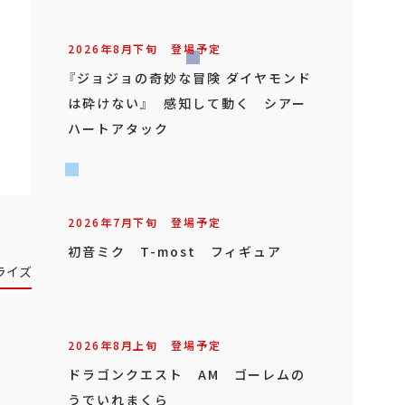
2026年
8
月
下旬
登場予定
『ジョジョの奇妙な冒険 ダイヤモンド
は砕けない』 感知して動く シアー
ハートアタック
2026年
7
月
下旬
登場予定
初音ミク T-most フィギュア
ライズ
2026年
8
月
上旬
登場予定
ドラゴンクエスト AM ゴーレムの
うでいれまくら