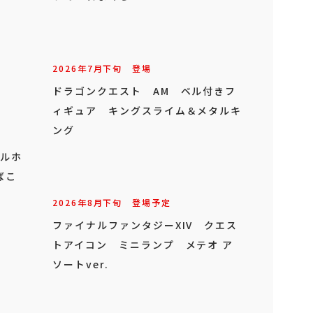
2026年
7
月
下旬
登場
ドラゴンクエスト AM ベル付きフ
ィギュア キングスライム＆メタルキ
ング
オルホ
ばこ
2026年
8
月
下旬
登場予定
ファイナルファンタジーXIV クエス
トアイコン ミニランプ メテオ ア
ソートver.