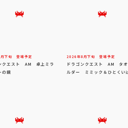
8
月
下旬
登場予定
2026年
8
月
下旬
登場予定
ンクエスト AM 卓上ミラ
ドラゴンクエスト AM タ
ーの鏡
ルダー ミミック＆ひとくい