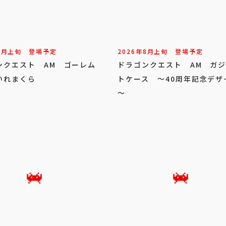
8
月
上旬
登場予定
2026年
8
月
上旬
登場予定
ンクエスト AM ゴーレム
ドラゴンクエスト AM ガ
いれまくら
トケース ～40周年記念デザ
～