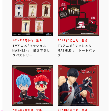
2024年
3
月
中旬
登場
2024年
3
月
上旬
登場
TVアニメ『マッシュル-
TVアニメ『マッシュル-
MASHLE-』 描き下ろし
MASHLE-』 トートバッ
タペストリー
グ
2024年
2
月
下旬
登場
2024年
2
月
下旬
登場