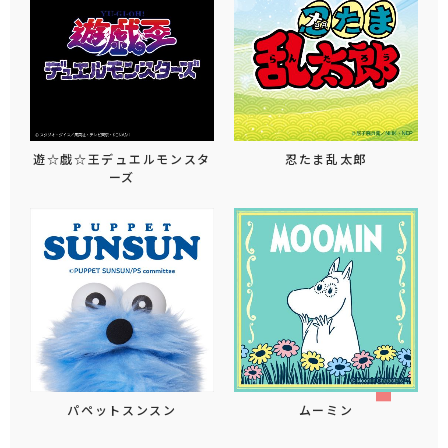
遊☆戯☆王デュエルモンスタ
忍たま乱太郎
ーズ
パペットスンスン
ムーミン