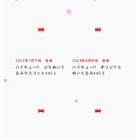
2025年
7
月
下旬
登場
2024年
6
月
中旬
登場
ハイキュー!! ぷちぬいぐ
ハイキュー!! オリジナル
るみマスコットvol.1
ぬいぐるみvol.3