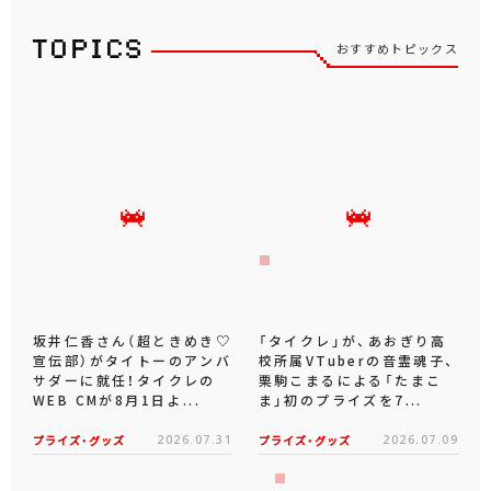
おすすめトピックス
坂井仁香さん（超ときめき♡
「タイクレ」が、あおぎり高
宣伝部）がタイトーのアンバ
校所属VTuberの音霊魂子、
サダーに就任！タイクレの
栗駒こまるによる「たまこ
WEB CMが8月1日よ...
ま」初のプライズを7...
プライズ・グッズ
2026.07.31
プライズ・グッズ
2026.07.09