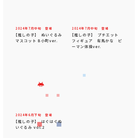
2024年
7
月
中旬
登場
2024年
7
月
中旬
登場
【推しの子】 ぬいぐるみ
【推しの子】 プチエット
マスコット B小町ver.
フィギュア 有馬かな ピ
ーマン体操ver.
2024年
6
月
下旬
登場
【推しの子】 はぐはぐぬ
いぐるみ vol.2