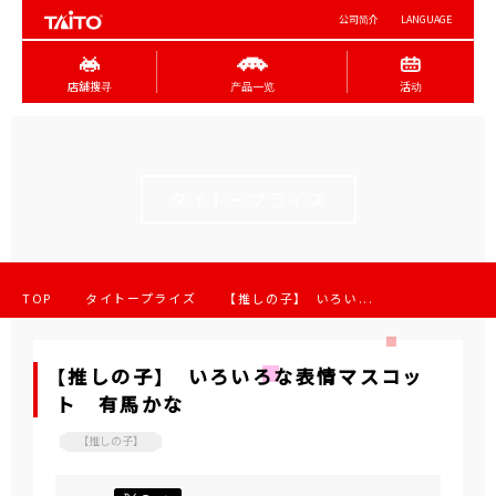
公司简介
LANGUAGE
店舖搜寻
产品一览
活动
タイトープライズ
TOP
タイトープライズ
【推しの子】 いろい...
【推しの子】 いろいろな表情マスコッ
ト 有馬かな
【推しの子】