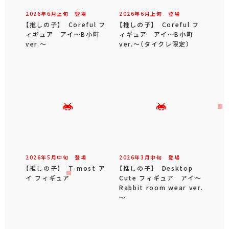
2026年
6
月
上旬
登場
2026年
6
月
上旬
登場
【推しの子】 Coreful フ
【推しの子】 Coreful フ
ィギュア アイ～B小町
ィギュア アイ～B小町
ver.～
ver.～（タイクレ限定）
2026年
5
月
中旬
登場
2026年
3
月
中旬
登場
【推しの子】 T-most ア
【推しの子】 Desktop
イ フィギュア
Cute フィギュア アイ～
Rabbit room wear ver.
～