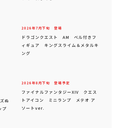
2026年
7
月
下旬
登場
ドラゴンクエスト AM ベル付きフ
ィギュア キングスライム＆メタルキ
ング
2026年
8
月
下旬
登場予定
ファイナルファンタジーXIV クエス
トアイコン ミニランプ メテオ ア
イズぬ
ソートver.
ップ