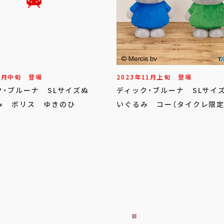
1
月
中旬
登場
2023年
11
月
上旬
登場
ク・ブルーナ SLサイズぬ
ディック・ブルーナ SLサイ
み ボリス ゆきのひ
いぐるみ コー（タイクレ限定