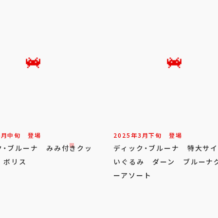
4
月
中旬
登場
2025年
3
月
下旬
登場
ク・ブルーナ みみ付きクッ
ディック・ブルーナ 特大サ
 ボリス
いぐるみ ダーン ブルーナ
ーアソート