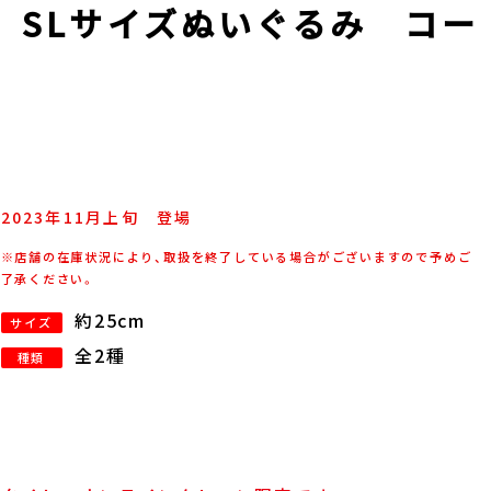
 SLサイズぬいぐるみ コー
2023年
11
月
上旬
登場
※店舗の在庫状況により、取扱を終了している場合がございますので予めご
了承ください。
約25cm
サイズ
全2種
種類