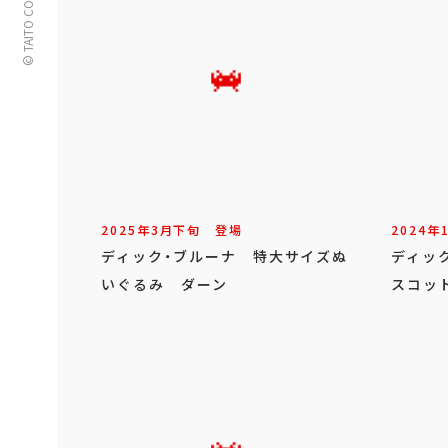
© TAITO CORPORATION
2025年
3
月
下旬
登場
2024年
ディック・ブルーナ 特大サイズぬ
ディッ
いぐるみ ダーン
スコッ