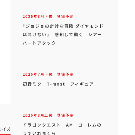
2026年
8
月
下旬
登場予定
『ジョジョの奇妙な冒険 ダイヤモンド
は砕けない』 感知して動く シアー
ハートアタック
2026年
7
月
下旬
登場予定
初音ミク T-most フィギュア
2026年
8
月
上旬
登場予定
ドラゴンクエスト AM ゴーレムの
ライズ
うでいれまくら