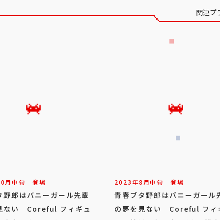
関連プ
10
月
中旬
登場
2023年
8
月
中旬
登場
タ野郎はバニーガール先輩
青春ブタ野郎はバニーガール
ない Coreful フィギュ
の夢を見ない Coreful フ