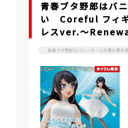
青春ブタ野郎はバ
い Coreful 
レスver.～Rene
青春ブタ野郎はバニーガール先輩の夢を