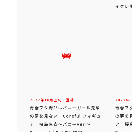
イクレ
2022年
10
月
上旬
登場
2022年
青春ブタ野郎はバニーガール先輩
青春ブ
の夢を見ない Coreful フィギュ
の夢を見
ア 桜島麻衣～バニーver.～
ア 桜島