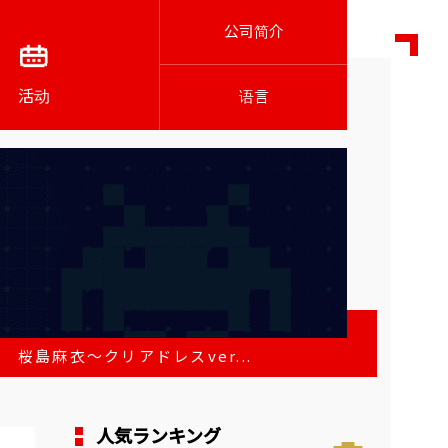
公司简介
活动
语言
桜島麻衣～クリアドレスver...
人気ランキング