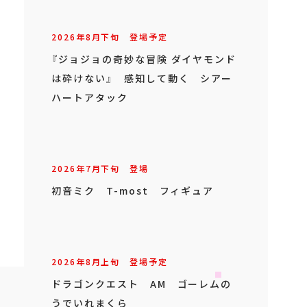
2026年
8
月
下旬
登場予定
パペットスンスン 卓上ファン
2026年
8
月
上旬
登場予定
チェゴシム ぬいぐるみリング
2026年
8
月
下旬
登場予定
『ジョジョの奇妙な冒険 ダイヤモンド
は砕けない』 感知して動く シアー
ハートアタック