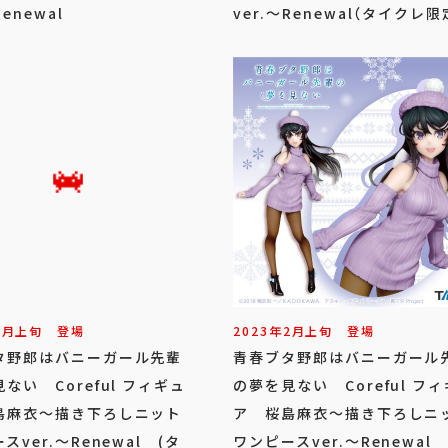
Renewal
ver.～Renewal（タイクレ限
2
月
上旬
登場
2023年
2
月
上旬
登場
タ野郎はバニーガール先輩
青春ブタ野郎はバニーガール
ない Coreful フィギュ
の夢を見ない Coreful フ
島麻衣～描き下ろしニット
ア 桜島麻衣～描き下ろしニ
スver.～Renewal (タ
ワンピースver.～Renewal