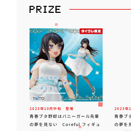
2023年
10
月
中旬
登場
2023年
青春ブタ野郎はバニーガール先輩
青春ブ
の夢を見ない Coreful フィギュ
の夢を見