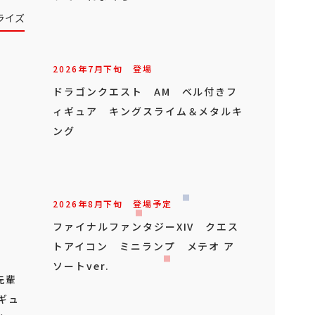
ライズ
2026年
7
月
下旬
登場
初音ミク T-most フィギュア
2026年
8
月
上旬
登場予定
ドラゴンクエスト AM ゴーレムの
うでいれまくら
2026年
7
月
下旬
登場
ドラゴンクエスト AM ベル付きフ
先輩
ィギュア キングスライム＆メタルキ
ィギュ
ング