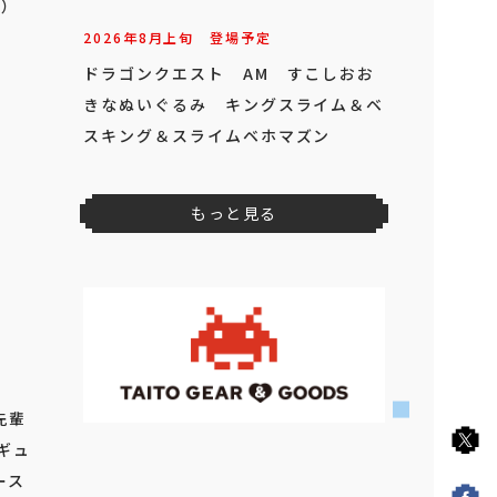
）
2026年
8
月
下旬
登場予定
ファイナルファンタジーXIV クエス
トアイコン ミニランプ メテオ ア
ソートver.
先輩
ィギュ
ース