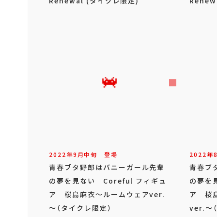
Renewal (タイクレ限定)
Renew
2022年
9
月
中旬
登場
2022年
青春ブタ野郎はバニーガール先輩
青春ブ
の夢を見ない Coreful フィギュ
の夢を見
ア 桜島麻衣～ルームウェアver.
ア 桜
～（タイクレ限定）
ver.