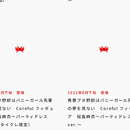
al
～
8
月
下旬
登場
2022年
8
月
下旬
登場
タ野郎はバニーガール先輩
青春ブタ野郎はバニーガール
ない Coreful フィギュ
の夢を見ない Coreful フ
島麻衣～パーティドレス
ア 桜島麻衣～パーティドレ
～（タイクレ限定）
ver.～