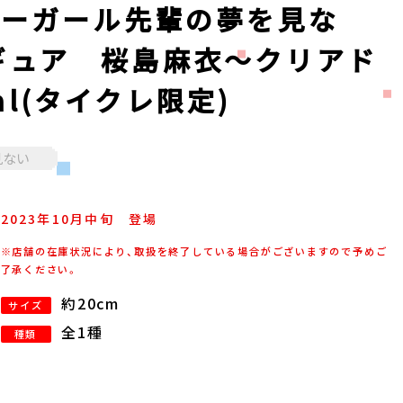
ニーガール先輩の夢を見な
フィギュア 桜島麻衣～クリアド
wal(タイクレ限定)
見ない
2023年
10
月
中旬
登場
※店舗の在庫状況により、取扱を終了している場合がございますので予めご
了承ください。
約20cm
サイズ
全1種
種類