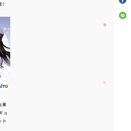
定）
2026年
8
月
上旬
登場予定
ドラゴンクエスト AM すこしおお
きなぬいぐるみ キングスライム＆ベ
スキング＆スライムベホマズン
もっと見る
先輩
ィギュ
ット