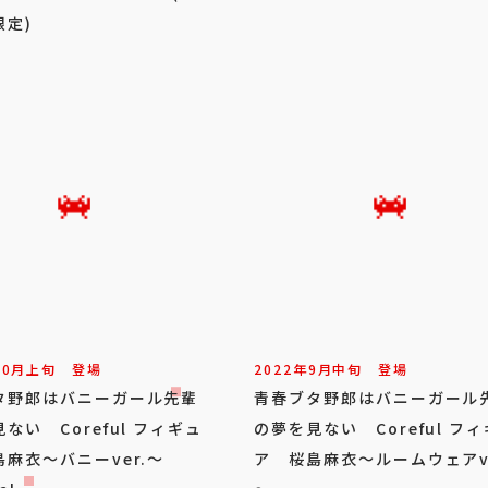
限定)
10
月
上旬
登場
2022年
9
月
中旬
登場
タ野郎はバニーガール先輩
青春ブタ野郎はバニーガール
ない Coreful フィギュ
の夢を見ない Coreful フ
麻衣～バニーver.～
ア 桜島麻衣～ルームウェアve