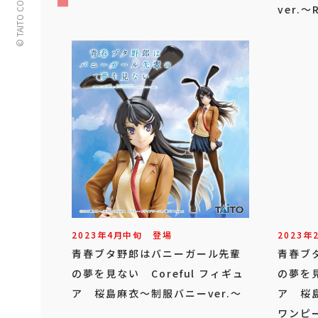
© TAITO CORPORATION
ver.～
2023年
4
月
中旬
登場
2023年
青春ブタ野郎はバニーガール先輩
青春ブ
の夢を見ない Coreful フィギュ
の夢を見
ア 桜島麻衣～制服バニーver.～
ア 桜
ワンピー