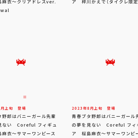
麻衣～クリアドレスver.
ア 梓川かえで（タイクレ限定
wal
8
月
上旬
登場
2023年
8
月
上旬
登場
タ野郎はバニーガール先輩
青春ブタ野郎はバニーガール
ない Coreful フィギュ
の夢を見ない Coreful フ
島麻衣～サマーワンピース
ア 桜島麻衣～サマーワンピ