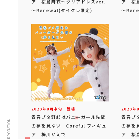
ア 桜島麻衣～クリアドレスver.
ア 桜島
～Renewal(タイクレ限定)
～Rene
2023年
8
月
中旬
登場
2023年
青春ブタ野郎はバニーガール先輩
青春ブ
の夢を見ない Coreful フィギュ
の夢を見
ア 梓川かえで
ア 桜