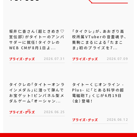
坂井仁香さん（超ときめき♡
「タイクレ」が、あおぎり高
宣伝部）がタイトーのアンバ
校所属VTuberの音霊魂子、
サダーに就任！タイクレの
栗駒こまるによる「たまこ
WEB CMが8月1日よ...
ま」初のプライズを7...
プライズ・グッズ
2026.07.31
プライズ・グッズ
2026.07.09
タイクレの「タイトーオンラ
タイトーくじオンライン -
インメダル」に潜って弾んで
Plus- に「とある科学の超
お宝ゲット！ピンパネル型メ
電磁砲T」くじが6月19日
ダルゲーム「オーシャン...
（金）登場！
プライズ・グッズ
2026.06.25
プライズ・グッズ
2026.06.12