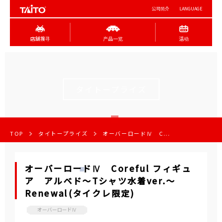
公司简介
LANGUAGE
店舖搜寻
产品一览
活动
タイトープライズ
TOP
タイトープライズ
オーバーロードⅣ C...
オーバーロードⅣ Coreful フィギュ
ア アルベド～Tシャツ水着ver.～
Renewal(タイクレ限定)
オーバーロードⅣ