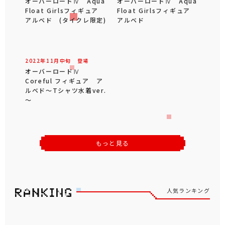
オーバーロードⅣ Aqua
オーバーロードⅣ Aqua
Float Girlsフィギュア
Float Girlsフィギュア
アルベド (タイクレ限定)
アルベド
2022年
11
月
中旬
登場
オーバーロードⅣ
Coreful フィギュア ア
ルベド～Tシャツ水着ver.
～
もっと見る
人気ランキング