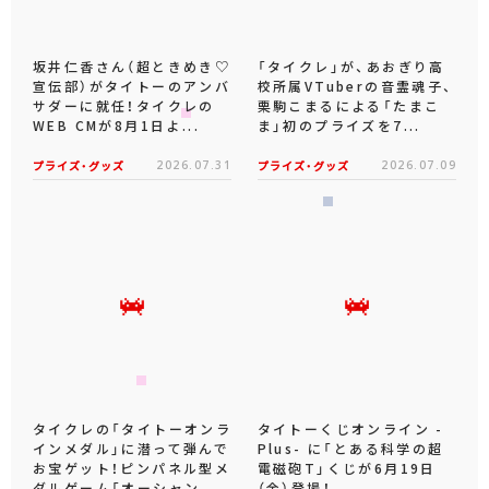
坂井仁香さん（超ときめき♡
「タイクレ」が、あおぎり高
宣伝部）がタイトーのアンバ
校所属VTuberの音霊魂子、
サダーに就任！タイクレの
栗駒こまるによる「たまこ
WEB CMが8月1日よ...
ま」初のプライズを7...
プライズ・グッズ
2026.07.31
プライズ・グッズ
2026.07.09
タイクレの「タイトーオンラ
タイトーくじオンライン -
インメダル」に潜って弾んで
Plus- に「とある科学の超
お宝ゲット！ピンパネル型メ
電磁砲T」くじが6月19日
ダルゲーム「オーシャン...
（金）登場！