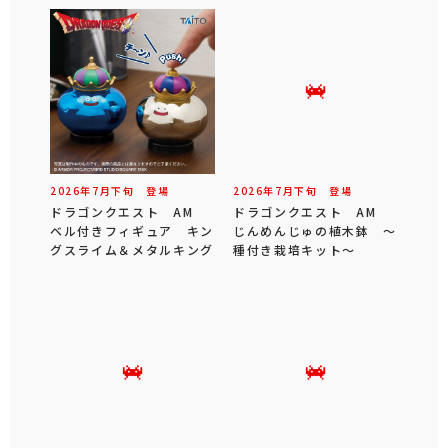
2026年
7
月
下旬
登場
2026年
7
月
下旬
登場
ドラゴンクエスト AM
ドラゴンクエスト AM
ベル付きフィギュア キン
じんめんじゅの植木鉢 ～
グスライム＆メタルキング
種付き栽培キット～