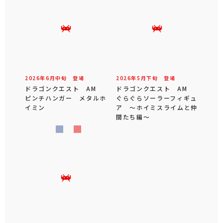
2026年
6
月
中旬
登場
2026年
5
月
下旬
登場
ドラゴンクエスト AM
ドラゴンクエスト AM
ピンチハンガー メタルホ
ぐらぐらソーラーフィギュ
イミン
ア ～ホイミスライムと仲
間たち編～