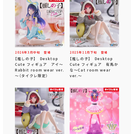
2026年
3
月
中旬
登場
2025年
11
月
下旬
登場
【推しの子】 Desktop
【推しの子】 Desktop
Cute フィギュア アイ～
Cute フィギュア 有馬か
Rabbit room wear ver.
な～Cat room wear
～（タイクレ限定）
ver.～