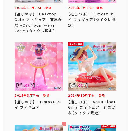
2025年
11
月
下旬
登場
2025年
6
月
下旬
登場
【推しの子】 Desktop
【推しの子】 T-most ア
Cute フィギュア 有馬か
イ フィギュア（タイクレ限
な～Cat room wear
定）
ver.～（タイクレ限定）
2025年
6
月
下旬
登場
2024年
10
月
下旬
登場
【推しの子】 T-most ア
【推しの子】 Aqua Float
イ フィギュア
Girls フィギュア 有馬か
な（タイクレ限定）