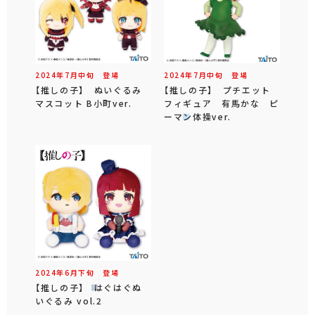
2024年
7
月
中旬
登場
2024年
7
月
中旬
登場
【推しの子】 ぬいぐるみ
【推しの子】 プチエット
マスコット B小町ver.
フィギュア 有馬かな ピ
ーマン体操ver.
2024年
6
月
下旬
登場
【推しの子】 はぐはぐぬ
いぐるみ vol.2