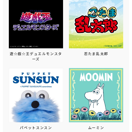
遊☆戯☆王デュエルモンスタ
忍たま乱太郎
ーズ
パペットスンスン
ムーミン