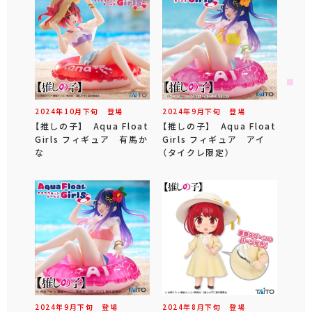
2024年
10
月
下旬
登場
2024年
9
月
下旬
登場
【推しの子】 Aqua Float
【推しの子】 Aqua Float
Girls フィギュア 有馬か
Girls フィギュア アイ
な
（タイクレ限定）
2024年
9
月
下旬
登場
2024年
8
月
下旬
登場