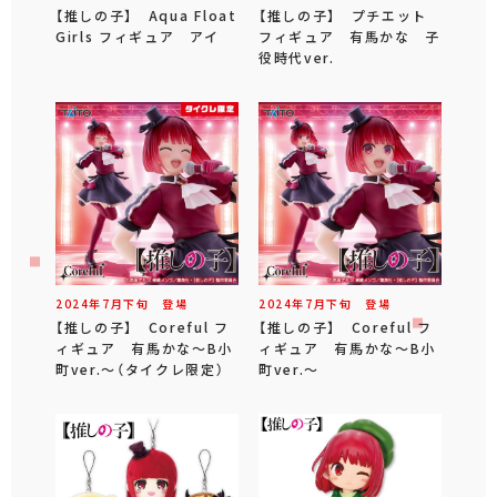
【推しの子】 Aqua Float
【推しの子】 プチエット
Girls フィギュア アイ
フィギュア 有馬かな 子
役時代ver.
2024年
7
月
下旬
登場
2024年
7
月
下旬
登場
【推しの子】 Coreful フ
【推しの子】 Coreful フ
ィギュア 有馬かな～B小
ィギュア 有馬かな～B小
町ver.～（タイクレ限定）
町ver.～