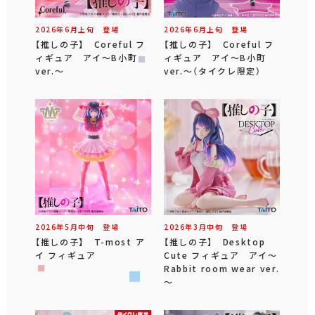
2026年
6
月
上旬
登場
2026年
6
月
上旬
登場
【推しの子】 Coreful フ
【推しの子】 Coreful フ
ィギュア アイ～B小町
ィギュア アイ～B小町
ver.～
ver.～（タイクレ限定）
2026年
5
月
中旬
登場
2026年
3
月
中旬
登場
【推しの子】 T-most ア
【推しの子】 Desktop
イ フィギュア
Cute フィギュア アイ～
Rabbit room wear ver.
～