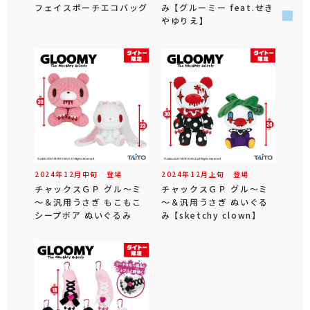
フェイスポーチエコバッグ
み 【グルーミー feat.せき
やゆりえ】
2024年
12
月
中旬
登場
2024年
12
月
上旬
登場
チャックスＧＰ グル～ミ
チャックスＧＰ グル～ミ
～＆汎用うさぎ もこもこ
～＆汎用うさぎ ぬいぐる
シープボア ぬいぐるみ
み 【sketchy clown】