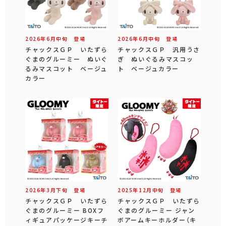
2026年
6
月
中旬
登場
2026年
6
月
中旬
登場
チャックスＧＰ いたずら
チャックスＧＰ 汎用うさ
ぐまのグルーミー ぬいぐ
ぎ ぬいぐるみマスコッ
るみマスコット ベージュ
ト ベージュカラー
カラー
2026年
3
月
下旬
登場
2025年
12
月
中旬
登場
チャックスＧＰ いたずら
チャックスＧＰ いたずら
ぐまのグルーミー BOXフ
ぐまのグルーミー ジャン
ィギュアパッケージキーチ
ボアームキーホルダー（キ