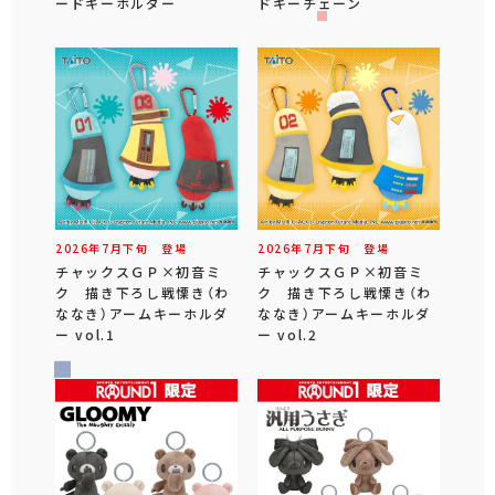
ードキーホルダー
ドキーチェーン
2026年
7
月
下旬
登場
2026年
7
月
下旬
登場
チャックスＧＰ×初音ミ
チャックスＧＰ×初音ミ
ク 描き下ろし戦慄き（わ
ク 描き下ろし戦慄き（わ
ななき）アームキーホルダ
ななき）アームキーホルダ
ー vol.1
ー vol.2