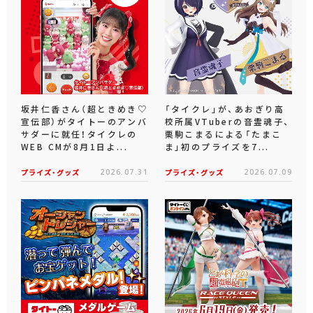
坂井仁香さん（超ときめき♡
「タイクレ」が、あおぎり高
宣伝部）がタイトーのアンバ
校所属VTuberの音霊魂子、
サダーに就任！タイクレの
栗駒こまるによる「たまこ
WEB CMが8月1日よ...
ま」初のプライズを7...
プライズ・グッズ
2026.07.31
プライズ・グッズ
2026.07.09