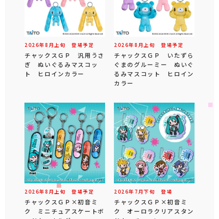
2026年
8
月
上旬
登場予定
2026年
8
月
上旬
登場予定
チャックスＧＰ 汎用うさ
チャックスＧＰ いたずら
ぎ ぬいぐるみマスコッ
ぐまのグルーミー ぬいぐ
ト ヒロインカラー
るみマスコット ヒロイン
カラー
2026年
8
月
上旬
登場予定
2026年
7
月
下旬
登場
チャックスＧＰ×初音ミ
チャックスＧＰ×初音ミ
ク ミニチュアスケートボ
ク オーロラクリアスタン