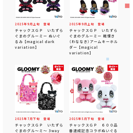
2025年
9
月
上旬
登場
2025年
9
月
上旬
登場
チャックスＧＰ いたずら
チャックスＧＰ いたずら
ぐまのグルーミー ぬいぐ
ぐまのグルーミー 戦慄き
るみ 【magical dark
（わななき）アームキーホル
variation】
ダー 【magical
variation】
2025年
7
月
下旬
登場
2025年
5
月
下旬
登場
チャックスＧＰ いたずら
チャックスＧＰ ６００品
ぐまのグル～ミ～ 3way
番達成記念コラボぬいぐる