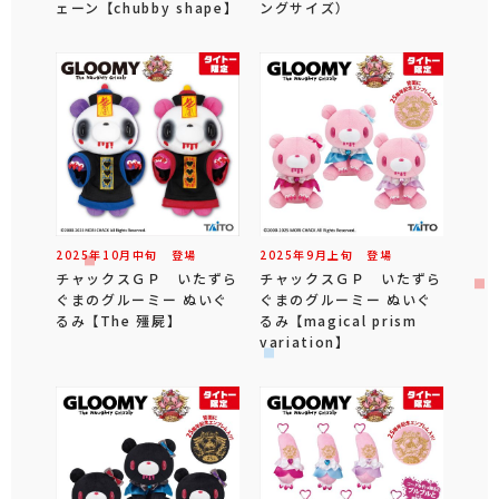
ェーン 【chubby shape】
ングサイズ）
2025年
10
月
中旬
登場
2025年
9
月
上旬
登場
チャックスＧＰ いたずら
チャックスＧＰ いたずら
ぐまのグルーミー ぬいぐ
ぐまのグルーミー ぬいぐ
るみ 【The 殭屍】
るみ 【magical prism
variation】