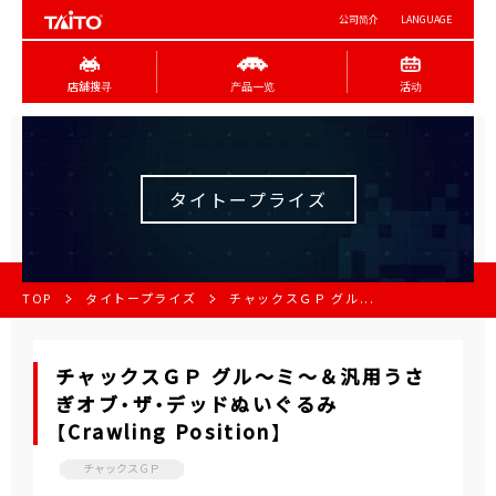
公司简介
LANGUAGE
店舖搜寻
产品一览
活动
タイトープライズ
TOP
タイトープライズ
チャックスＧＰ グル...
チャックスＧＰ グル～ミ～＆汎用うさ
ぎオブ・ザ・デッドぬいぐるみ
【Crawling Position】
チャックスＧＰ