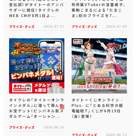
宣伝部）がタイトーのアンバ
校所属VTuberの音霊魂子、
サダーに就任！タイクレの
栗駒こまるによる「たまこ
WEB CMが8月1日よ...
ま」初のプライズを7...
プライズ・グッズ
2026.07.31
プライズ・グッズ
2026.07.09
タイクレの「タイトーオンラ
タイトーくじオンライン -
インメダル」に潜って弾んで
Plus- に「とある科学の超
お宝ゲット！ピンパネル型メ
電磁砲T」くじが6月19日
ダルゲーム「オーシャン...
（金）登場！
プライズ・グッズ
2026.06.25
プライズ・グッズ
2026.06.12