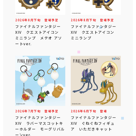
2026年
8
月
下旬
登場予定
2026年
8
月
下旬
登場予定
ファイナルファンタジー
ファイナルファンタジー
XIV クエストアイコン
XIV クエストアイコン
ミニランプ メテオ アソ
ミニランプ
ートver.
2026年
7
月
下旬
登場予定
2026年
6
月
下旬
登場
ファイナルファンタジー
ファイナルファンタジー
XIV ラバーマスコットキ
XIV ぐねぐねフィギュ
ーホルダー モーグリバル
ア いただきキャット
ーンver.