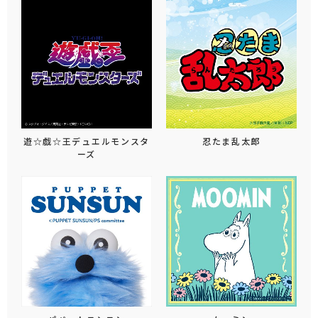
遊☆戯☆王デュエルモンスタ
忍たま乱太郎
ーズ