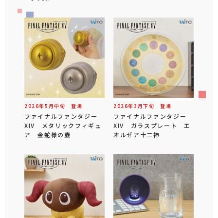
2026年
5
月
中旬
登場
2026年
3
月
下旬
登場
ファイナルファンタジー
ファイナルファンタジー
XIV メタリックフィギュ
XIV ガラスプレート エ
ア 金蛇様の壺
オルゼア十二神