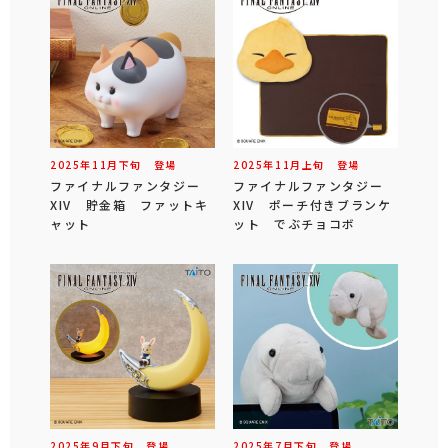
2025年
11
月
下旬
登場
2025年
11
月
上旬
登場
ファイナルファンタジー
ファイナルファンタジー
XIV 貯金箱 ファットキ
XIV ポーチ付きブランケ
ャット
ット でぶチョコボ
2025年
9
月
下旬
登場
2025年
7
月
下旬
登場