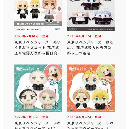
2023年
7
月
中旬
登場
2023年
6
月
下旬
登場
東京リベンジャーズ ぬい
東京リベンジャーズ はこ
ぐるみマスコット 花垣武
ぬい 花垣武道＆佐野万次
道＆佐野万次郎＆橘日向
郎＆三ツ谷隆
2023年
6
月
下旬
登場
2023年
6
月
中旬
登場
東京リベンジャーズ ふわ
東京リベンジャーズ ふわ
たっちスクイーズvol.2
たっちスクイーズvol.1