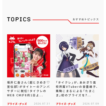
おすすめトピックス
坂井仁香さん（超ときめき♡
「タイクレ」が、あおぎり高
宣伝部）がタイトーのアンバ
校所属VTuberの音霊魂子、
サダーに就任！タイクレの
栗駒こまるによる「たまこ
WEB CMが8月1日よ...
ま」初のプライズを7...
プライズ・グッズ
2026.07.31
プライズ・グッズ
2026.07.09