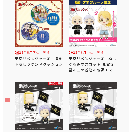
2023年
8
月
下旬
登場
2023年
8
月
中旬
登場
東京リベンジャーズ 描き
東京リベンジャーズ ぬい
下ろしラウンドクッション
ぐるみマスコット 龍宮寺
堅＆三ツ谷隆＆佐野エマ