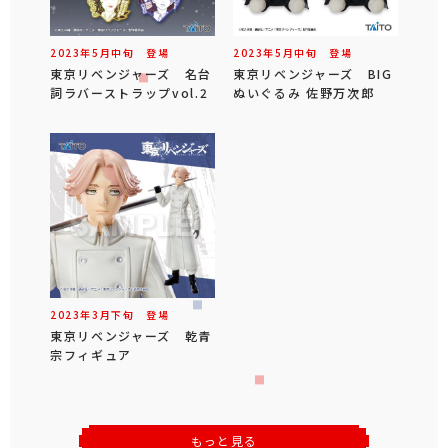
2023年
5
月
中旬
登場
2023年
5
月
中旬
登場
東京リベンジャーズ 名台
東京リベンジャーズ BIG
詞ラバーストラップvol.2
ぬいぐるみ 佐野万次郎
2023年
3
月
下旬
登場
東京リベンジャーズ 乾青
宗フィギュア
もっと見る