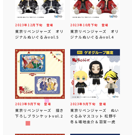
2023年
12
月
下旬
登場
2023年
10
月
下旬
登場
東京リベンジャーズ オリ
東京リベンジャーズ オリ
ジナルぬいぐるみvol.5
ジナルぬいぐるみvol.4
2023年
9
月
下旬
登場
2023年
9
月
下旬
登場
東京リベンジャーズ 描き
東京リベンジャーズ ぬい
下ろしブランケットvol.2
ぐるみマスコット 松野千
冬＆場地圭介＆羽宮一虎