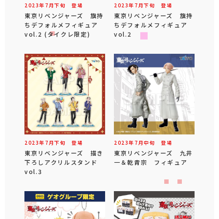
2023年
7
月
下旬
登場
2023年
7
月
下旬
登場
東京リベンジャーズ 旗持
東京リベンジャーズ 旗持
ちデフォルメフィギュア
ちデフォルメフィギュア
vol.2 (タイクレ限定)
vol.2
2023年
7
月
下旬
登場
2023年
7
月
中旬
登場
東京リベンジャーズ 描き
東京リベンジャーズ 九井
下ろしアクリルスタンド
一＆乾青宗 フィギュア
vol.3