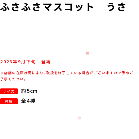
 ふさふさマスコット うさ
2023年
9
月
下旬
登場
※店舗の在庫状況により、取扱を終了している場合がございますので予めご
了承ください。
約5cm
サイズ
全4種
種類