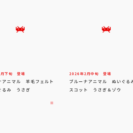
4
月
下旬
登場
2026年
2
月
中旬
登場
ナアニマル 羊毛フェルト
ブルーナアニマル ぬいぐる
ぐるみ うさぎ
スコット うさぎ＆ゾウ