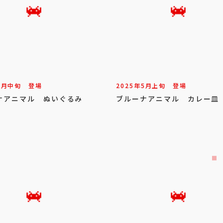
9
月
中旬
登場
2025年
5
月
上旬
登場
ナアニマル ぬいぐるみ
ブルーナアニマル カレー皿