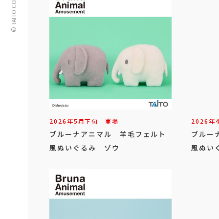
© TAITO CORPORATION
2026年
5
月
下旬
登場
2026年
ブルーナアニマル 羊毛フェルト
ブルー
風ぬいぐるみ ゾウ
風ぬい