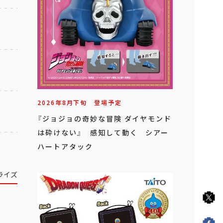
2026年
8
月
下旬
登場予定
『ジョジョの奇妙な冒険 ダイヤモンド
は砕けない』 感知して動く シアー
ハートアタック
ライズ