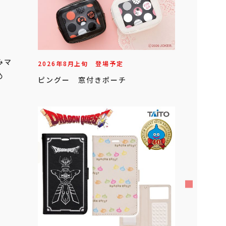
みマ
2026年
8
月
上旬
登場予定
め
ピングー 窓付きポーチ