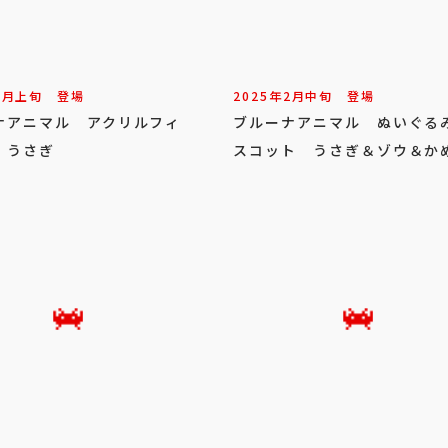
3
月
上旬
登場
2025年
2
月
中旬
登場
ナアニマル アクリルフィ
ブルーナアニマル ぬいぐる
 うさぎ
スコット うさぎ＆ゾウ＆か