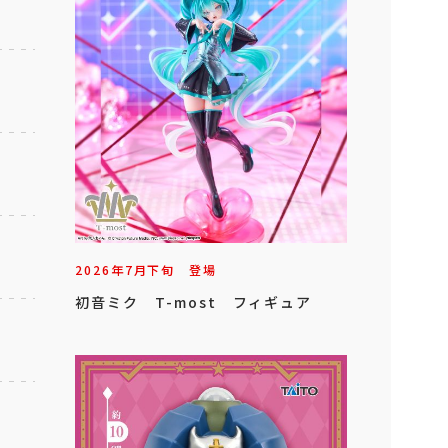
2026年
7
月
下旬
登場
初音ミク T-most フィギュア