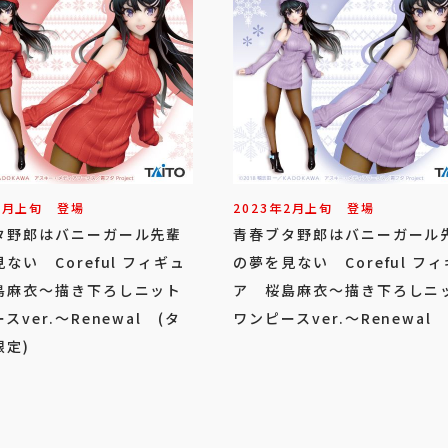
2
月
上旬
登場
2023年
2
月
上旬
登場
タ野郎はバニーガール先輩
青春ブタ野郎はバニーガール
ない Coreful フィギュ
の夢を見ない Coreful フ
島麻衣～描き下ろしニット
ア 桜島麻衣～描き下ろしニ
スver.～Renewal (タ
ワンピースver.～Renewal
限定)