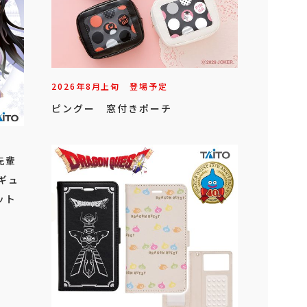
2026年
8
月
上旬
登場予定
ピングー 窓付きポーチ
先輩
ィギュ
ット