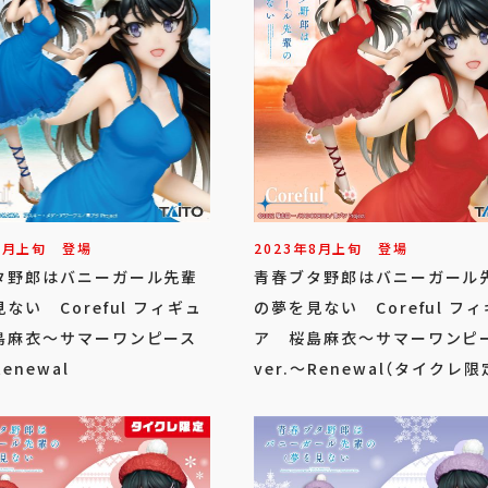
8
月
上旬
登場
2023年
8
月
上旬
登場
タ野郎はバニーガール先輩
青春ブタ野郎はバニーガール
ない Coreful フィギュ
の夢を見ない Coreful フ
島麻衣～サマーワンピース
ア 桜島麻衣～サマーワンピ
Renewal
ver.～Renewal（タイクレ限