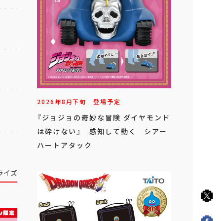
2026年
8
月
下旬
登場予定
『ジョジョの奇妙な冒険 ダイヤモンド
は砕けない』 感知して動く シアー
ハートアタック
ライズ