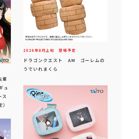
2026年
8
月
上旬
登場予定
ドラゴンクエスト AM ゴーレムの
うでいれまくら
先輩
ィギュ
ース
定）