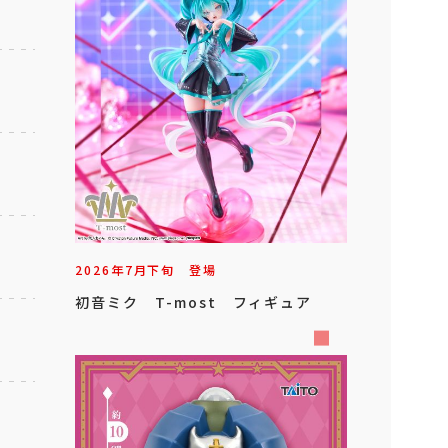
2026年
7
月
下旬
登場
初音ミク T-most フィギュア