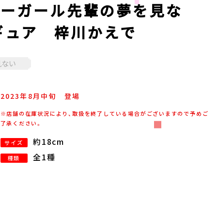
ニーガール先輩の夢を見な
フィギュア 梓川かえで
見ない
2023年
8
月
中旬
登場
※店舗の在庫状況により、取扱を終了している場合がございますので予めご
了承ください。
約18cm
サイズ
全1種
種類