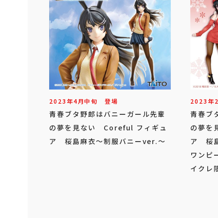
2023年
4
月
中旬
登場
2023年
青春ブタ野郎はバニーガール先輩
青春ブ
の夢を見ない Coreful フィギュ
の夢を見
ア 桜島麻衣～制服バニーver.～
ア 桜
ワンピー
イクレ