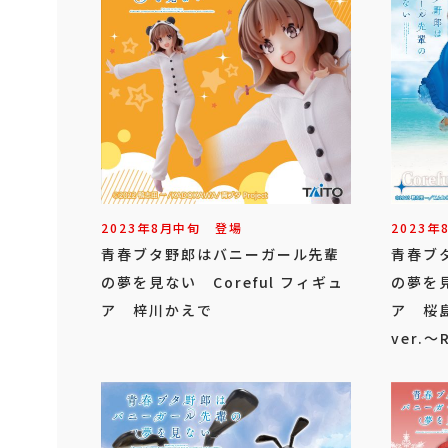
2023年
2023年
8
月
中旬
登場
青春ブ
青春ブタ野郎はバニーガール先輩
の夢を見
の夢を見ない Coreful フィギュ
ア 桜
ア 梓川かえで
ver.～