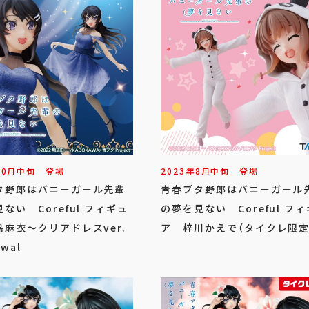
10
月
中旬
登場
2023年
8
月
中旬
登場
タ野郎はバニーガール先輩
青春ブタ野郎はバニーガール
ない Coreful フィギュ
の夢を見ない Coreful フ
麻衣～クリアドレスver.
ア 梓川かえで（タイクレ限定
wal