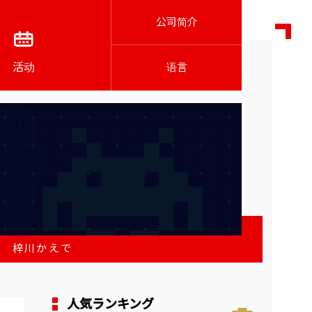
公司简介
活动
语言
ア 梓川かえで
人気ランキング