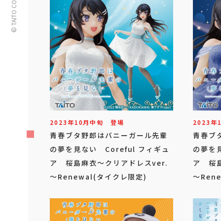
© TAITO CORPORATION
2023年
10
月
中旬
登場
2023年
青春ブタ野郎はバニーガール先輩
青春ブ
の夢を見ない Coreful フィギュ
の夢を見
ア 桜島麻衣～クリアドレスver.
ア 桜島
～Renewal(タイクレ限定)
～Rene