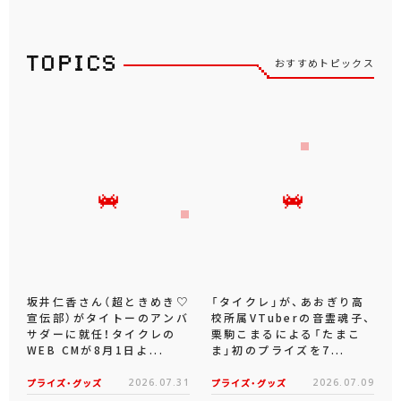
おすすめトピックス
坂井仁香さん（超ときめき♡
「タイクレ」が、あおぎり高
宣伝部）がタイトーのアンバ
校所属VTuberの音霊魂子、
サダーに就任！タイクレの
栗駒こまるによる「たまこ
WEB CMが8月1日よ...
ま」初のプライズを7...
プライズ・グッズ
2026.07.31
プライズ・グッズ
2026.07.09