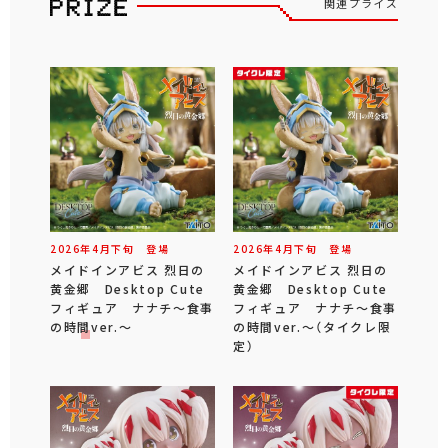
関連プライズ
2026年
4
月
下旬
登場
2026年
4
月
下旬
登場
メイドインアビス 烈日の
メイドインアビス 烈日の
黄金郷 Desktop Cute
黄金郷 Desktop Cute
フィギュア ナナチ～食事
フィギュア ナナチ～食事
の時間ver.～
の時間ver.～（タイクレ限
定）