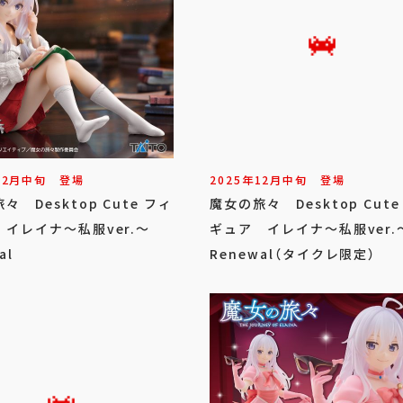
12
月
中旬
登場
2025年
12
月
中旬
登場
々 Desktop Cute フィ
魔女の旅々 Desktop Cute
イレイナ～私服ver.～
ギュア イレイナ～私服ver.
al
Renewal（タイクレ限定）