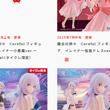
9
月
上旬
登場
2025年
7
月
中旬
登場
々 Coreful フィギュ
魔女の旅々 Coreful フィギ
イナ～小悪魔ver.～
ア イレイナ～仮面ドレスver
wal（タイクレ限定）