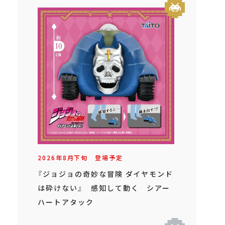
2026年
8
月
下旬
登場予定
『ジョジョの奇妙な冒険 ダイヤモンド
は砕けない』 感知して動く シアー
ハートアタック