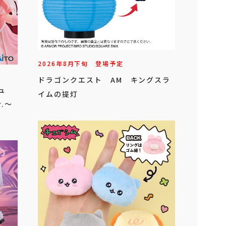
2026年
8
月
下旬
登場予定
ドラゴンクエスト AM キングスラ
ュ
イムの提灯
.～