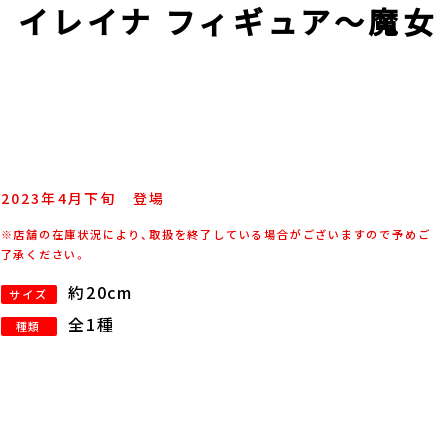
＋ イレイナ フィギュア～魔女
2023年
4
月
下旬
登場
※店舗の在庫状況により、取扱を終了している場合がございますので予めご
了承ください。
約20cm
サイズ
全1種
種類