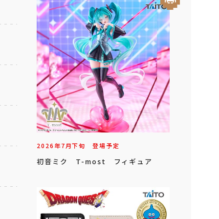
2026年
7
月
下旬
登場予定
初音ミク T-most フィギュア