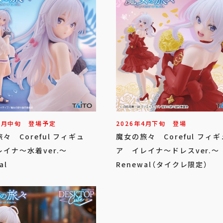
8
月
中旬
登場予定
2026年
4
月
下旬
登場
々 Coreful フィギュ
魔女の旅々 Coreful フィギ
イナ～水着ver.～
ア イレイナ～ドレスver.～
al
Renewal（タイクレ限定）