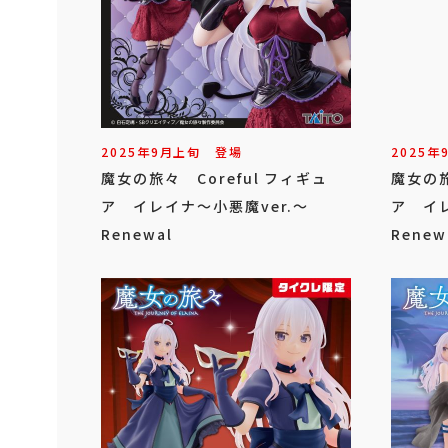
2025年
9
月
上旬
登場
2025年
魔女の旅々 Coreful フィギュ
魔女の旅
ア イレイナ～小悪魔ver.～
ア イレ
Renewal
Rene