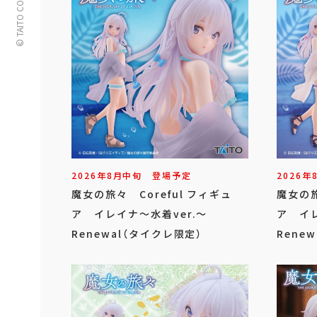
© TAITO CORPORATION
2026年
8
月
中旬
登場予定
2026年
魔女の旅々 Coreful フィギュ
魔女の旅
ア イレイナ～水着ver.～
ア イレ
Renewal（タイクレ限定）
Renew