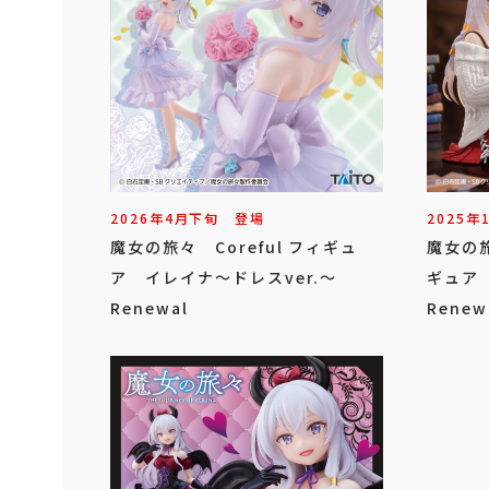
2026年
4
月
下旬
登場
2025年
魔女の旅々 Coreful フィギュ
魔女の旅
ア イレイナ～ドレスver.～
ギュア 
Renewal
Renew