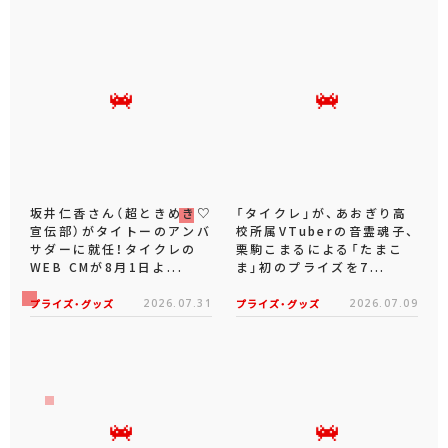
坂井仁香さん（超ときめき♡
「タイクレ」が、あおぎり高
宣伝部）がタイトーのアンバ
校所属VTuberの音霊魂子、
サダーに就任！タイクレの
栗駒こまるによる「たまこ
WEB CMが8月1日よ...
ま」初のプライズを7...
プライズ・グッズ
2026.07.31
プライズ・グッズ
2026.07.09