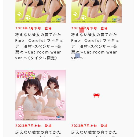
2023年
7
月
下旬
登場
2023年
7
月
下旬
登場
冴えない彼女の育てかた
冴えない彼女の育てかた
Fine Coreful フィギュ
Fine Coreful フィギュ
ア 澤村・スペンサー・英
ア 澤村・スペンサー・英
梨々～Cat room wear
梨々～Cat room wear
ver.～（タイクレ限定）
ver.～
2023年
7
月
上旬
登場
2023年
7
月
上旬
登場
冴えない彼女の育てかた
冴えない彼女の育てかた