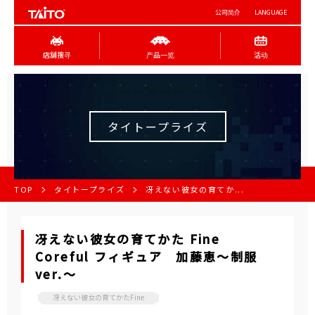
公司简介
LANGUAGE
店舖搜寻
产品一览
活动
タイトープライズ
TOP
タイトープライズ
冴えない彼女の育てか...
冴えない彼女の育てかた Fine
Coreful フィギュア 加藤恵～制服
ver.～
冴えない彼女の育てかたFine