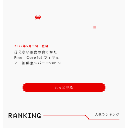
2022年
5
月
下旬
登場
冴えない彼女の育てかた
Fine Coreful フィギュ
ア 加藤恵～バニーver.～
もっと見る
人気ランキング