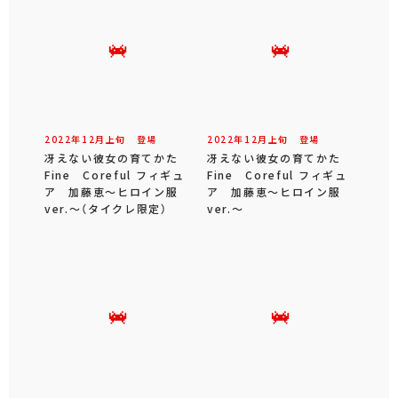
2022年
12
月
上旬
登場
2022年
12
月
上旬
登場
冴えない彼女の育てかた
冴えない彼女の育てかた
Fine Coreful フィギュ
Fine Coreful フィギュ
ア 加藤恵～ヒロイン服
ア 加藤恵～ヒロイン服
ver.～（タイクレ限定）
ver.～