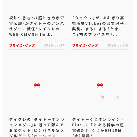
坂井仁香さん（超ときめき♡
「タイクレ」が、あおぎり高
宣伝部）がタイトーのアンバ
校所属VTuberの音霊魂子、
サダーに就任！タイクレの
栗駒こまるによる「たまこ
WEB CMが8月1日よ...
ま」初のプライズを7...
プライズ・グッズ
2026.07.31
プライズ・グッズ
2026.07.09
タイクレの「タイトーオンラ
タイトーくじオンライン -
インメダル」に潜って弾んで
Plus- に「とある科学の超
お宝ゲット！ピンパネル型メ
電磁砲T」くじが6月19日
ダルゲーム「オーシャン...
（金）登場！