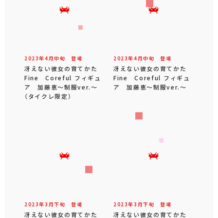
2023年
4
月
中旬
登場
2023年
4
月
中旬
登場
冴えない彼女の育てかた
冴えない彼女の育てかた
Fine Coreful フィギュ
Fine Coreful フィギュ
ア 加藤恵～制服ver.～
ア 加藤恵～制服ver.～
（タイクレ限定）
2023年
3
月
下旬
登場
2023年
3
月
下旬
登場
冴えない彼女の育てかた
冴えない彼女の育てかた