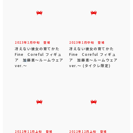
2023年
1
月
中旬
登場
2023年
1
月
中旬
登場
冴えない彼女の育てかた
冴えない彼女の育てかた
Fine Coreful フィギュ
Fine Coreful フィギュ
ア 加藤恵～ルームウェア
ア 加藤恵～ルームウェア
ver.～
ver.～ (タイクレ限定)
2022年
12
月
上旬
登場
2022年
12
月
上旬
登場