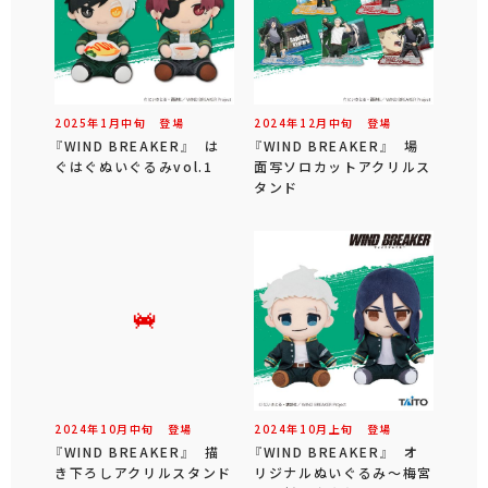
2025年
1
月
中旬
登場
2024年
12
月
中旬
登場
『WIND BREAKER』 は
『WIND BREAKER』 場
ぐはぐぬいぐるみvol.1
面写ソロカットアクリルス
タンド
2024年
10
月
中旬
登場
2024年
10
月
上旬
登場
『WIND BREAKER』 描
『WIND BREAKER』 オ
き下ろしアクリルスタンド
リジナルぬいぐるみ～梅宮