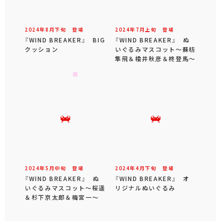
2024年
8
月
下旬
登場
2024年
7
月
上旬
登場
『WIND BREAKER』 BIG
『WIND BREAKER』 ぬ
クッション
いぐるみマスコット～蘇枋
隼飛＆楡井秋彦＆柊登馬～
2024年
5
月
中旬
登場
2024年
4
月
下旬
登場
『WIND BREAKER』 ぬ
『WIND BREAKER』 オ
いぐるみマスコット～桜遥
リジナルぬいぐるみ
＆杉下京太郎＆梅宮一～