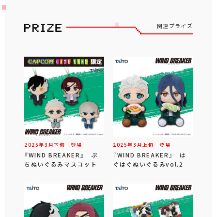
関連プライズ
2025年
3
月
下旬
登場
2025年
3
月
上旬
登場
『WIND BREAKER』 ぷ
『WIND BREAKER』 は
ちぬいぐるみマスコット
ぐはぐぬいぐるみvol.2