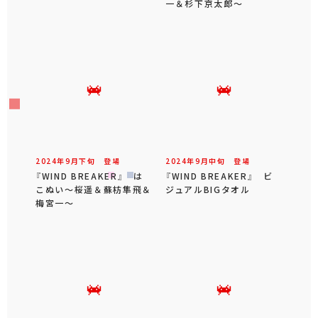
一＆杉下京太郎～
2024年
9
月
下旬
登場
2024年
9
月
中旬
登場
『WIND BREAKER』 は
『WIND BREAKER』 ビ
こぬい～桜遥＆蘇枋隼飛＆
ジュアルBIGタオル
梅宮一～