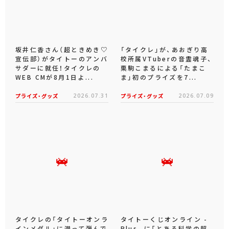
坂井仁香さん（超ときめき♡
「タイクレ」が、あおぎり高
宣伝部）がタイトーのアンバ
校所属VTuberの音霊魂子、
サダーに就任！タイクレの
栗駒こまるによる「たまこ
WEB CMが8月1日よ...
ま」初のプライズを7...
プライズ・グッズ
2026.07.31
プライズ・グッズ
2026.07.09
タイクレの「タイトーオンラ
タイトーくじオンライン -
インメダル」に潜って弾んで
Plus- に「とある科学の超